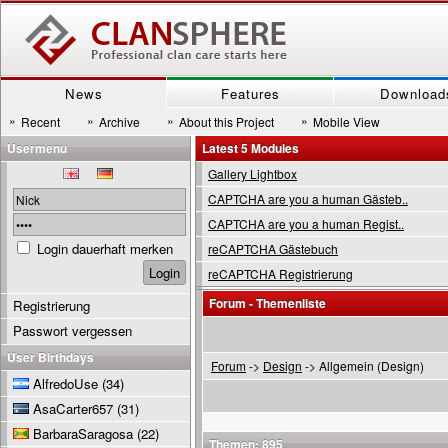
News
Features
Download
»
»
»
»
Recent
Archive
About this Project
Mobile View
Usermenu
Latest 5 Modules
Gallery Lightbox
CAPTCHA are you a human Gästeb..
CAPTCHA are you a human Regist..
Login dauerhaft merken
reCAPTCHA Gästebuch
reCAPTCHA Registrierung
Forum - Themenliste
Registrierung
Passwort vergessen
User Birthdays
Forum
->
Design
-> Allgemein (Design)
AlfredoUse
(34)
AsaCarter657
(31)
BarbaraSaragosa
(22)
Themen: 895