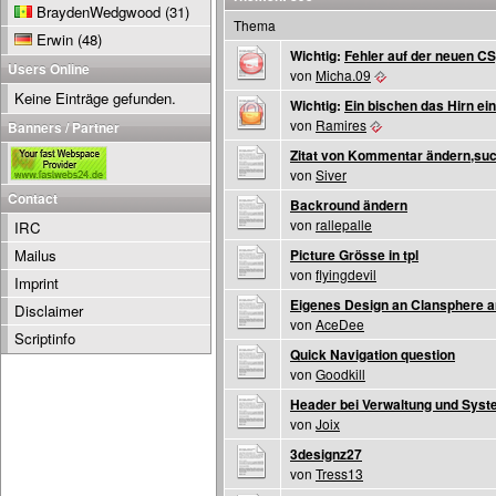
BraydenWedgwood
(31)
Thema
Erwin
(48)
Wichtig:
Fehler auf der neuen CS
Users Online
von
Micha.09
Keine Einträge gefunden.
Wichtig:
Ein bischen das Hirn ein
von
Ramires
Banners / Partner
Zitat von Kommentar ändern,such
von
Siver
Contact
Backround ändern
von
rallepalle
IRC
Mailus
Picture Grösse in tpl
von
flyingdevil
Imprint
Eigenes Design an Clansphere 
Disclaimer
von
AceDee
Scriptinfo
Quick Navigation question
von
Goodkill
Header bei Verwaltung und Sys
von
Joix
3designz27
von
Tress13