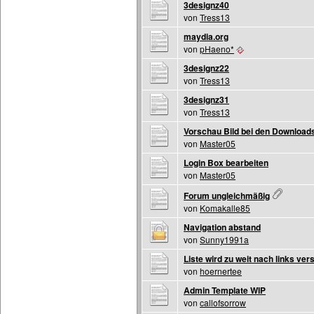
3designz40
von
Tress13
maydia.org
von
pHaeno*
3designz22
von
Tress13
3designz31
von
Tress13
Vorschau Bild bei den Download
von
Master05
Login Box bearbeiten
von
Master05
Forum ungleichmäßig
von
Komakalle85
Navigation abstand
von
Sunny1991a
Liste wird zu weit nach links ve
von
hoernertee
Admin Template WIP
von
callofsorrow