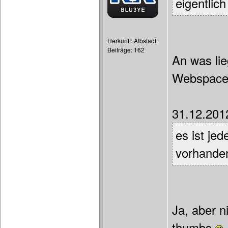
eigentlich
Herkunft: Albstadt
Beiträge: 162
An was li
Webspace 
31.12.201
es ist jed
vorhande
Ja, aber n
thumbs