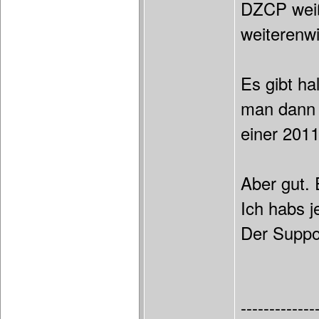
DZCP weiß 
weiterenwi
Es gibt ha
man dann l
einer 2011
Aber gut. 
Ich habs j
Der Suppor
-------------