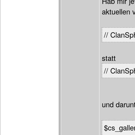
Hab mir je
aktuellen 
// ClanSp
statt
// ClanSp
und darun
$cs_galler