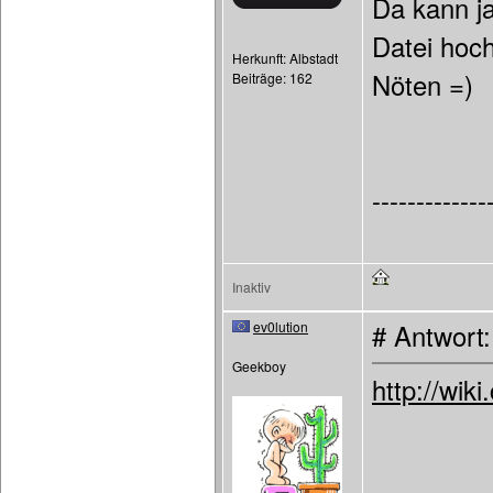
Da kann j
Datei hoch
Herkunft: Albstadt
Nöten =)
Beiträge: 162
-------------
Inaktiv
ev0lution
# Antwort
Geekboy
http://wi