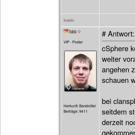
Inaktiv
hajo
# Antwort
VIP - Poster
cSphere ko
weiter vor
angehen z
schauen w
bei clansp
Herkunft: Barsbüttel
seitdem st
Beiträge: 9411
derzeit no
gekommen 