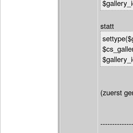
$gallery_id
statt
settype($g
$cs_galler
$gallery_i
(zuerst ge
-------------