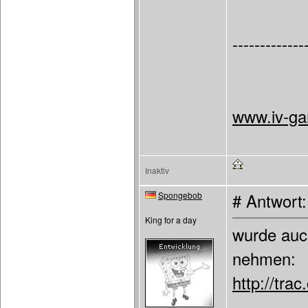
-------------
www.iv-ga
Inaktiv
Spongebob
# Antwort
King for a day
wurde auc
nehmen:
http://tra