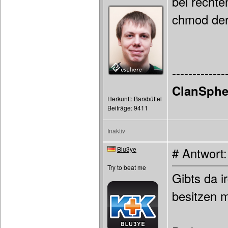
bei rechte
chmod der 
-------------
ClanSphe
Herkunft: Barsbüttel
Beiträge: 9411
Inaktiv
Blu3ye
# Antwort
Try to beat me
Gibts da 
besitzen 