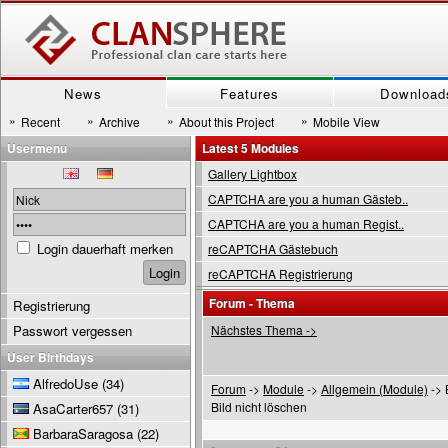
News
Features
Download
»
»
»
»
Recent
Archive
About this Project
Mobile View
Usermenu
Latest 5 Modules
Gallery Lightbox
CAPTCHA are you a human Gästeb..
CAPTCHA are you a human Regist..
Login dauerhaft merken
reCAPTCHA Gästebuch
reCAPTCHA Registrierung
Forum - Thema
Registrierung
Passwort vergessen
Nächstes Thema ->
User Birthdays
AlfredoUse
(34)
Forum
->
Module
->
Allgemein (Module)
-> 
Bild nicht löschen
AsaCarter657
(31)
BarbaraSaragosa
(22)