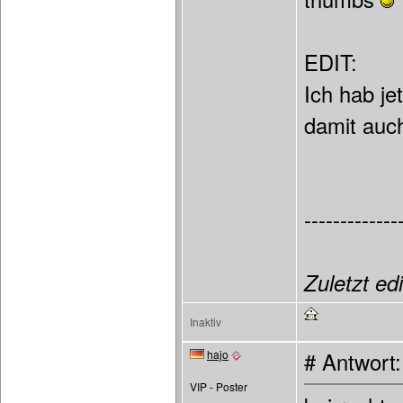
EDIT:
Ich hab je
damit auc
-------------
Zuletzt ed
Inaktiv
hajo
# Antwort
VIP - Poster