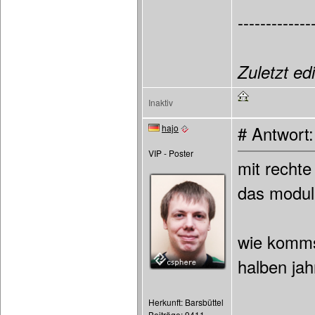
-------------
Zuletzt ed
Inaktiv
hajo
# Antwort
VIP - Poster
mit rechte
das modul 
wie komms
halben jah
Herkunft: Barsbüttel
Beiträge: 9411