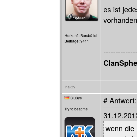
es ist jed
vorhanden
Herkunft: Barsbüttel
Beiträge: 9411
-------------
ClanSphe
Inaktiv
Blu3ye
# Antwort
Try to beat me
31.12.201
wenn die 