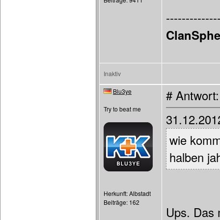
-------------
ClanSphe
Inaktiv
Blu3ye
# Antwort
Try to beat me
31.12.201
wie komms
halben ja
Herkunft: Albstadt
Beiträge: 162
Ups. Das 