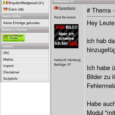
Antworten: 21
BraydenWedgwood
(31)
SuperSonic
# Thema -
Erwin
(48)
Users Online
Rock the board
Hey Leute
Keine Einträge gefunden.
Banners / Partner
ich hab da
Contact
hinzugefüg
IRC
Mailus
Herkunft: Hamburg
Beiträge: 97
Imprint
Ich habe 
Disclaimer
Bilder zu 
Scriptinfo
Fehlermel
Habe auch 
Modul "mit