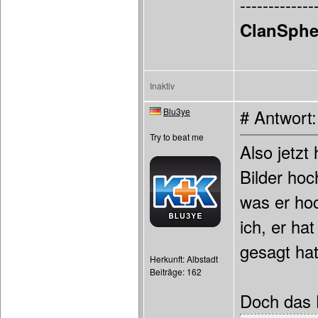
-------------
ClanSphe
Inaktiv
Blu3ye
# Antwort
Try to beat me
Also jetzt
Bilder hoc
was er ho
ich, er ha
gesagt hat
Herkunft: Albstadt
Beiträge: 162
Doch das L