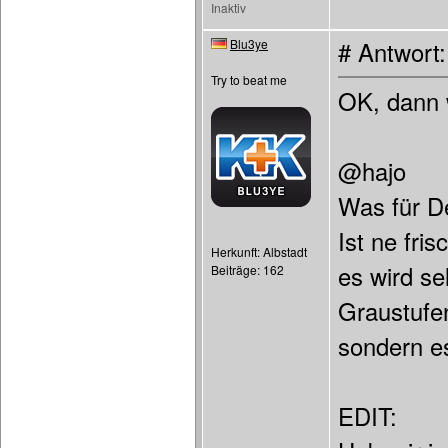
Inaktiv
Blu3ye
# Antwort
Try to beat me
OK, dann 
@hajo
Was für D
Ist ne fri
Herkunft: Albstadt
es wird se
Beiträge: 162
Graustufe
sondern es
EDIT: