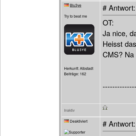
Blu3ye
# Antwort
Try to beat me
OT:
Ja nice, d
Heisst das
CMS? Na p
Herkunft: Albstadt
Beiträge: 162
-------------
Inaktiv
Deaktiviert
# Antwort