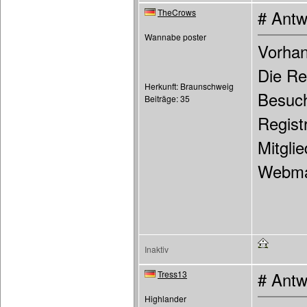
TheCrows
# Antw
Wannabe poster
Vorhan
Die Rec
Herkunft: Braunschweig
Besuch
Beiträge: 35
Registr
Mitgli
Webmas
Inaktiv
Tress13
# Antw
Highlander