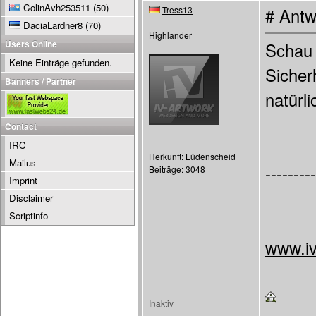
ColinAvh253511
(50)
Tress13
# Antw
DaciaLardner8
(70)
Highlander
Users Online
Schau 
Keine Einträge gefunden.
Sicher
Banners / Partner
natürl
Contact
IRC
Herkunft: Lüdenscheid
Mailus
---------
Beiträge: 3048
Imprint
Disclaimer
Scriptinfo
www.iv
Inaktiv