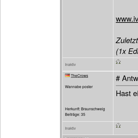
www.iv
Zuletzt
(1x Edi
Inaktiv
TheCrows
# Antw
Wannabe poster
Hast 
Herkunft: Braunschweig
Beiträge: 35
Inaktiv