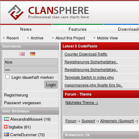
News
Features
Download
»
»
»
»
Recent
Archive
About this Project
Mobile View
Usermenu
Latest 5 CodePaste
Counter Download-Traffic
Registrierungs Sicherheitsfrag..
Registrierungs Sicherheitsfrag..
Login dauerhaft merken
Template Switch in index.php
maps/manage.php Spalte fürs Sp..
Forum - Thema
Registrierung
Passwort vergessen
Nächstes Thema ->
User Birthdays
AlexandraMoose4
(19)
Forum
->
Support
->
Allgemein (Support)
->
bigbaba
(61)
CarrieDummer
(73)
Antworten: 28