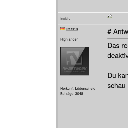
Inaktiv
Tress13
# Antw
Highlander
Das re
deakti
Du kan
schau 
Herkunft: Lüdenscheid
Beiträge: 3048
---------