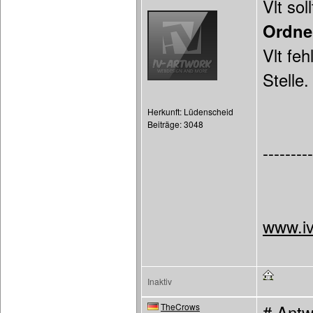
Vlt sol
Ordne
Vlt feh
Stelle.
Herkunft: Lüdenscheid
Beiträge: 3048
---------
www.iv
Inaktiv
TheCrows
# Antw