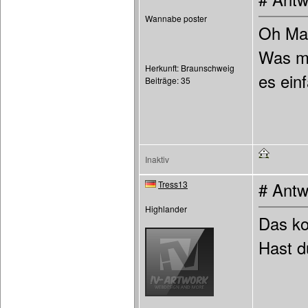
Wannabe poster
Oh Man
Was mu
Herkunft: Braunschweig
es ein
Beiträge: 35
Inaktiv
Tress13
# Antw
Highlander
Das ko
Hast d