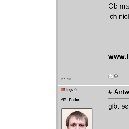
Ob man
ich nic
---------
www.l
Inaktiv
hajo
# Antw
VIP - Poster
gibt es