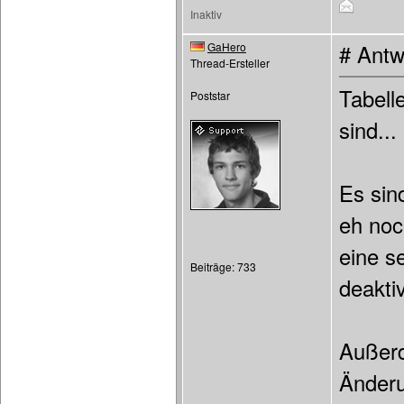
Inaktiv
GaHero
# Antw
Thread-Ersteller
Tabell
Poststar
sind..
Es sin
eh noc
eine s
Beiträge: 733
deakti
Außerd
Änder