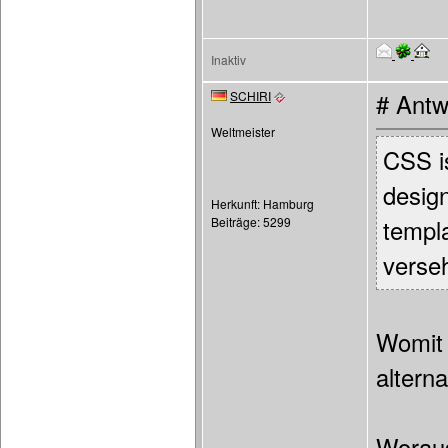
Inaktiv
SCHIRI
# Antw
Weltmeister
CSS i
design
Herkunft: Hamburg
Beiträge: 5299
templ
verseh
Womit 
altern
Woraus