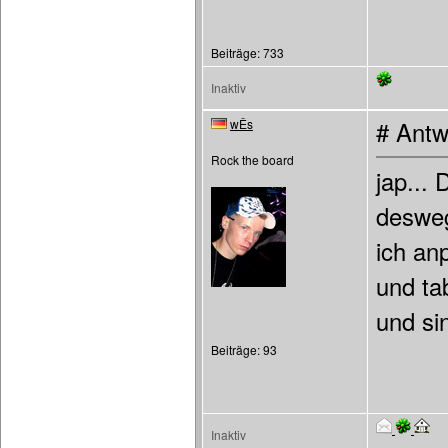
Beiträge: 733
Inaktiv
wÊs
# Antw
Rock the board
jap...
desweg
ich a
und ta
und si
Beiträge: 93
Inaktiv