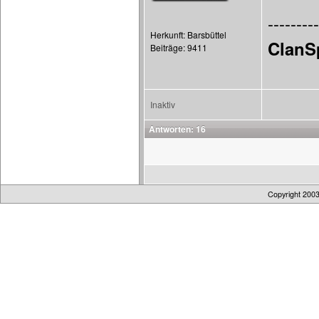
---------
Herkunft: Barsbüttel
ClanS
Beiträge: 9411
Inaktiv
Antworten: 16
Copyright 200