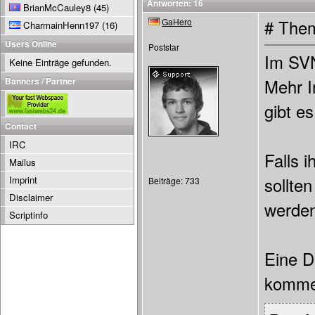
Antworten: 16
BrianMcCauley8
(45)
GaHero
# Them
CharmainHenn197
(16)
Users Online
Poststar
Im SVN
Keine Einträge gefunden.
Banners / Partner
Mehr I
gibt es
Contact
IRC
Falls 
Mailus
Imprint
sollte
Beiträge: 733
Disclaimer
werden
Scriptinfo
Eine D
komme