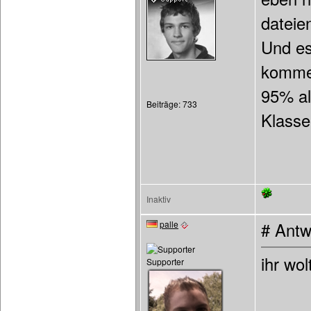
dateie
Und es
kommen
95% al
Beiträge: 733
Klassen
Inaktiv
palle
# Antw
ihr wo
Supporter