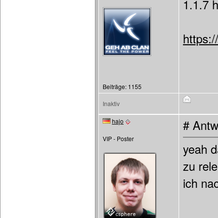
1.1.7 h
https:
Beiträge: 1155
Inaktiv
hajo
# Antw
VIP - Poster
yeah d
zu rel
ich na