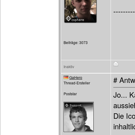
---------
Beiträge: 3073
Inaktiv
GaHero
# Antw
Thread-Ersteller
Jo... 
Poststar
aussieh
Die Ic
inhalt