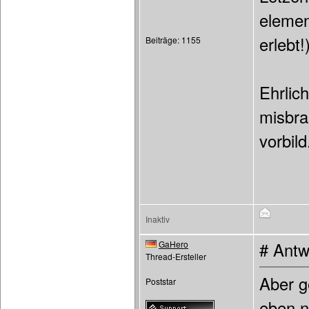
element
erlebt!
Beiträge: 1155
Ehrlic
misbra
vorbild.
Inaktiv
GaHero
# Antw
Thread-Ersteller
Aber g
Poststar
eben ni