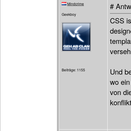
Mindcrime
# Antw
Geekboy
CSS is
design
templa
verseh
Und be
Beiträge: 1155
wo ein
von di
konflik