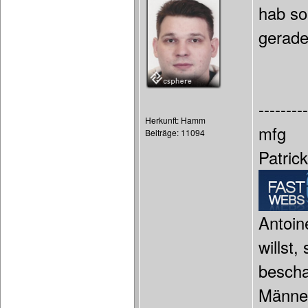
hab so
gerade
---------
Herkunft: Hamm
mfg
Beiträge: 11094
Patric
Antoin
willst
bescha
Männer