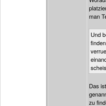
platzi
man Tex
Und b
finden
verrue
einand
scheis
Das is
genann
zu fin