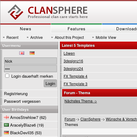
News
Features
Download
»
»
»
»
Recent
Archive
About this Project
Mobile View
Usermenu
Latest 5 Templates
Löwen
3designz16
3designz24
Login dauerhaft merken
FX Template 4
FX Template 3
Forum - Thema
Registrierung
Passwort vergessen
Nächstes Thema ->
User Birthdays
AmosStrehlow7
(62)
Forum
->
ClanSphere
->
Wünsche & Vorsch
Themes
AracelyBlaze6
(19)
BlackDevil35
(53)