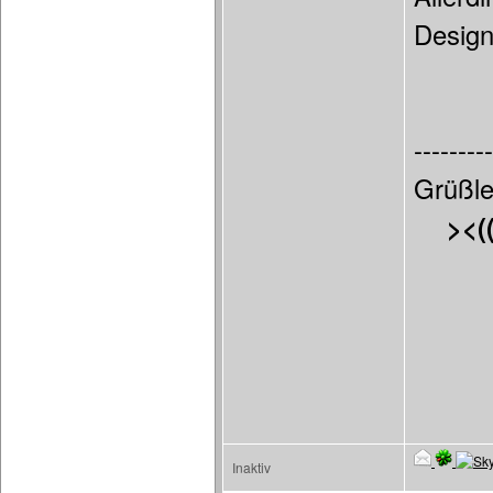
Design
---------
Grüßle
><(
Inaktiv