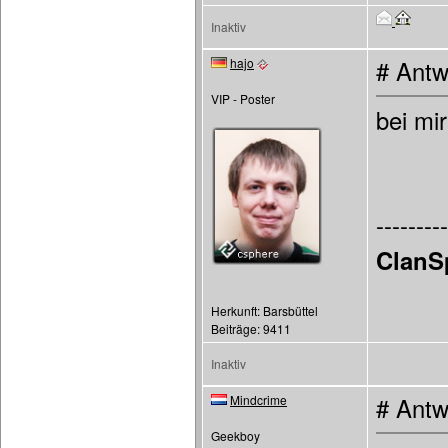
Inaktiv
hajo
# Antw
VIP - Poster
bei mir
---------
ClanS
Herkunft: Barsbüttel
Beiträge: 9411
Inaktiv
Mindcrime
# Antw
Geekboy