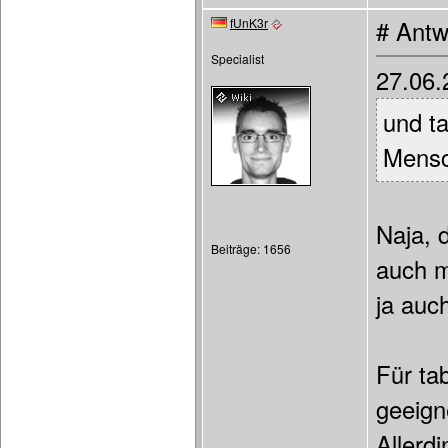
fUnK3r
# Antw
Specialist
27.06.
und ta
Mensc
Naja, 
Beiträge: 1656
auch m
ja auc
Für ta
geeign
Allerd