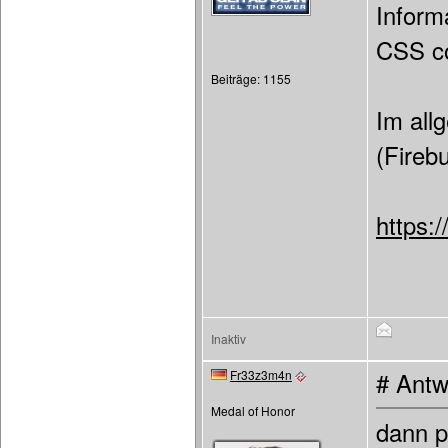
Inform
CSS co
Beiträge: 1155
Im allg
(Fireb
https:
Inaktiv
Fr33z3m4n
# Antw
Medal of Honor
dann p