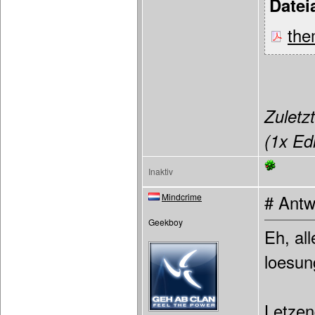
Datei
the
Zuletzt
(1x Edi
Inaktiv
Mindcrime
# Antw
Geekboy
Eh, al
loesun
Letzen