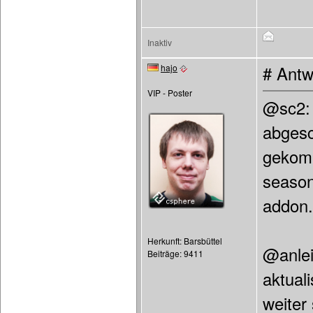
Inaktiv
hajo
# Antw
VIP - Poster
@sc2: 
abgesc
gekomm
season
addon.
Herkunft: Barsbüttel
@anlei
Beiträge: 9411
aktual
weiter