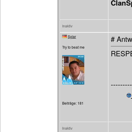
ClanS
Inaktiv
Sylar
# Antw
Try to beat me
RESPE
---------
Beiträge: 181
Inaktiv