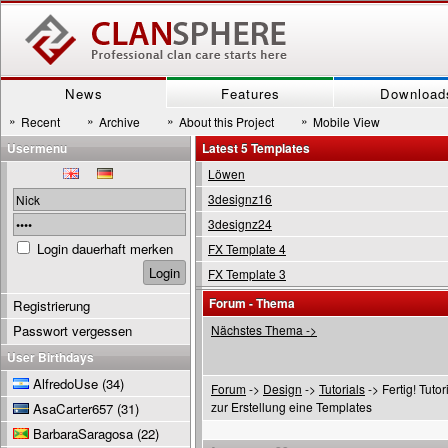
News
Features
Download
»
»
»
»
Recent
Archive
About this Project
Mobile View
Usermenu
Latest 5 Templates
Löwen
3designz16
3designz24
Login dauerhaft merken
FX Template 4
FX Template 3
Forum - Thema
Registrierung
Passwort vergessen
Nächstes Thema ->
User Birthdays
AlfredoUse
(34)
Forum
->
Design
->
Tutorials
-> Fertig! Tutor
zur Erstellung eine Templates
AsaCarter657
(31)
BarbaraSaragosa
(22)