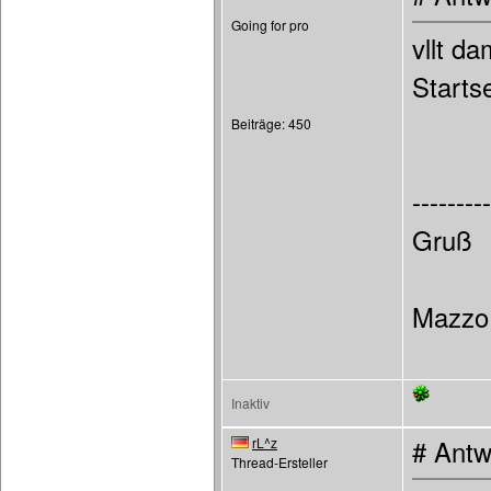
Going for pro
vllt d
Startse
Beiträge: 450
---------
Gruß
Mazzo
Inaktiv
rL^z
# Antw
Thread-Ersteller