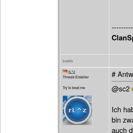
---------
ClanS
Inaktiv
rL^z
# Antw
Thread-Ersteller
@sc2
Try to beat me
Ich ha
bin zw
auch d