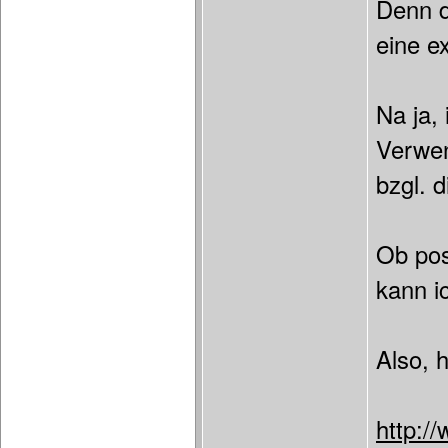
Denn d
eine e
Na ja, 
Verwen
bzgl. 
Ob pos
kann i
Also, 
http:/