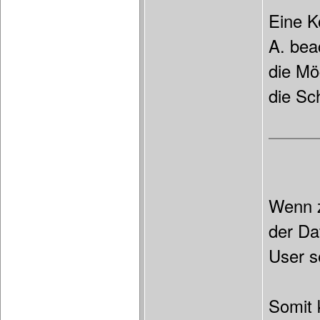
Eine K
A. bea
die Mö
die Sch
Wenn z
der Da
User s
Somit 