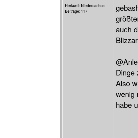
gebash
Herkunft: Niedersachsen
Beiträge: 117
größte
auch d
Blizza
@Anlei
Dinge 
Also w
wenig 
habe u
---------