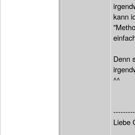
irgend
kann ic
"Metho
einfac
Denn s
irgend
^^
---------
Liebe 