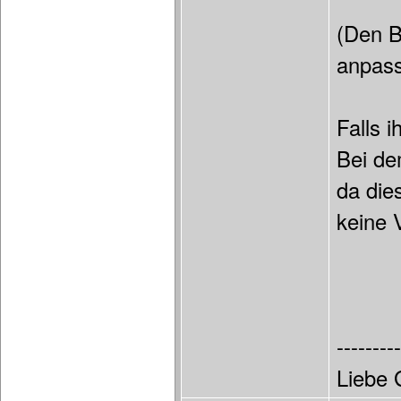
(Den B
anpas
Falls 
Bei de
da die
keine 
---------
Liebe 