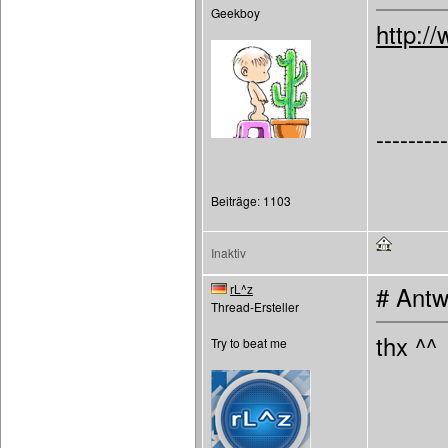
Geekboy
http://
---------
Beiträge: 1103
Inaktiv
rL^z
# Antw
Thread-Ersteller
thx ^^
Try to beat me