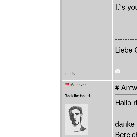
It`s y
---------
Liebe 
Inaktiv
Markezzz
# Antw
Rock the board
Hallo r
danke 
Bereic