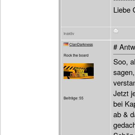
Liebe 
Inaktiv
ClanDarkness
# Antw
Rock the board
Soo, a
sagen,
versta
Jetzt 
Beiträge: 55
bei Ka
ab & d
gedach