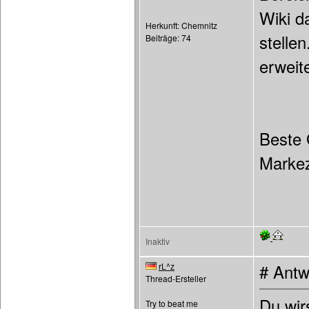
Wiki d
Herkunft: Chemnitz
stelle
Beiträge: 74
erweit
Beste
Marke
Inaktiv
rL^z
# Antw
Thread-Ersteller
Du wirs
Try to beat me