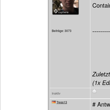
Contai
---------
Beiträge: 3073
Zuletzt
(1x Edi
Inaktiv
Tress13
# Antw