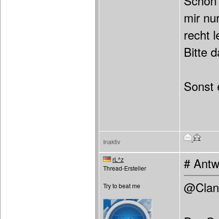
Schön 
mir nu
recht 
Bitte 
Sonst e
Inaktiv
rL^z
# Antw
Thread-Ersteller
@Clan
Try to beat me