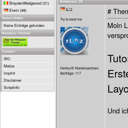
Antworten: 28
BraydenWedgwood
(31)
rL^z
# Them
Erwin
(48)
Users Online
Try to beat me
Moin L
Keine Einträge gefunden.
Banners / Partner
verspr
Contact
Tuto
IRC
Mailus
Herkunft: Niedersachsen
Erst
Imprint
Beiträge: 117
Disclaimer
Layo
Scriptinfo
Und ic