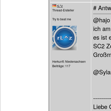
rL^z
# Antw
Thread-Ersteller
@hajo 
Try to beat me
ich am
es ist
SC2 Zo
Großm
Herkunft: Niedersachsen
Beiträge: 117
@Sylar
---------
Liebe 