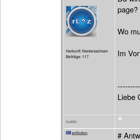
page? I
Wo mu
Im Vor
Herkunft: Niedersachsen
Beiträge: 117
---------
Liebe 
Inaktiv
ev0lution
# Antw