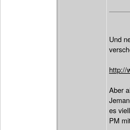
Und ne
versch
http:/
Aber a
Jemand
es vie
PM mit