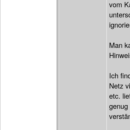
vom Ka
unters
ignorie
Man ka
Hinwei
Ich fi
Netz v
etc. l
genug 
verstä