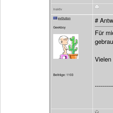
Inaktiv
ev0lution
# Antw
Geekboy
Für mi
gebrau
Vielen
Beiträge: 1103
---------