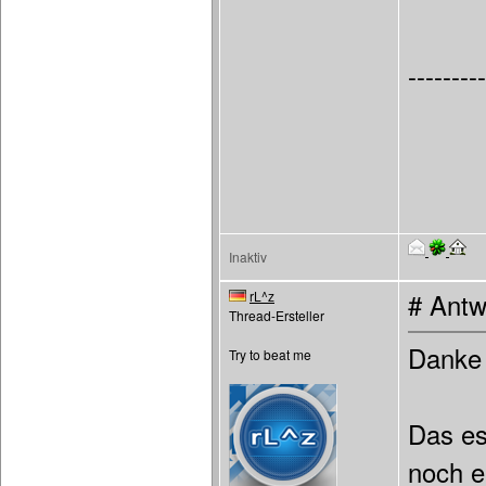
---------
Inaktiv
rL^z
# Antw
Thread-Ersteller
Dank
Try to beat me
Das es
noch e