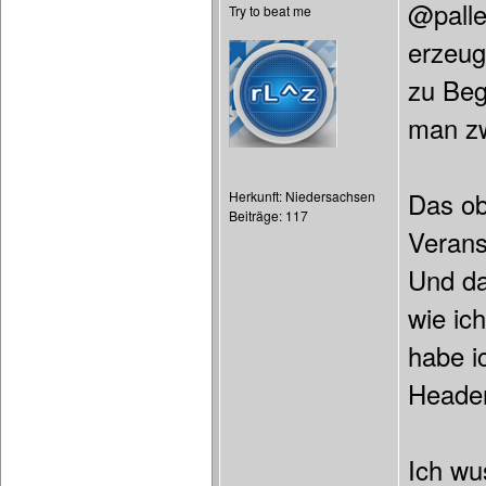
@palle
Try to beat me
erzeug
zu Beg
man zw
Das ob
Herkunft: Niedersachsen
Beiträge: 117
Verans
Und da
wie ic
habe i
Header
Ich wu