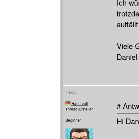
Ich wü
trotzd
auffäll
Viele 
Daniel
Inaktiv
Hanniball
# Antw
Thread-Ersteller
Hi Dani
Beginner