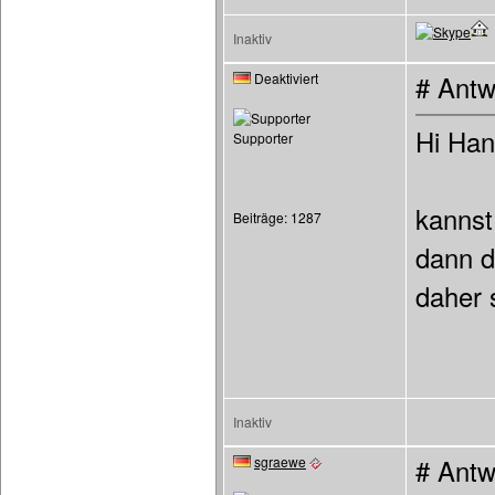
Inaktiv
Deaktiviert
# Antw
Hi Hann
Supporter
kannst
Beiträge: 1287
dann d
daher 
Inaktiv
sgraewe
# Antw