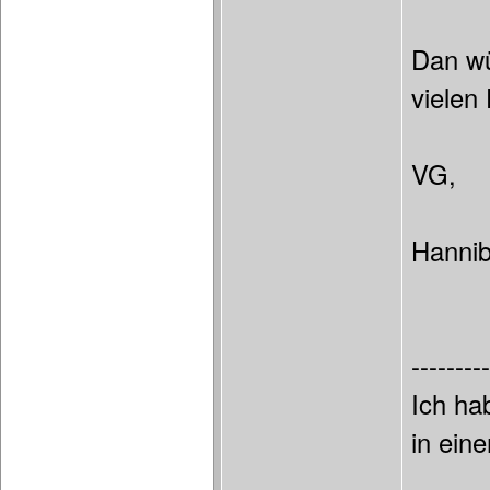
Dan wü
vielen
VG,
Hannib
---------
Ich ha
in ein