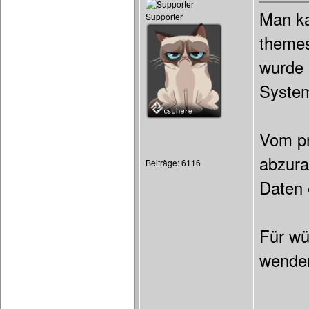
Man ka
Supporter
themes
wurde 
System
Vom pr
abzura
Beiträge: 6116
Daten e
Für wü
wenden