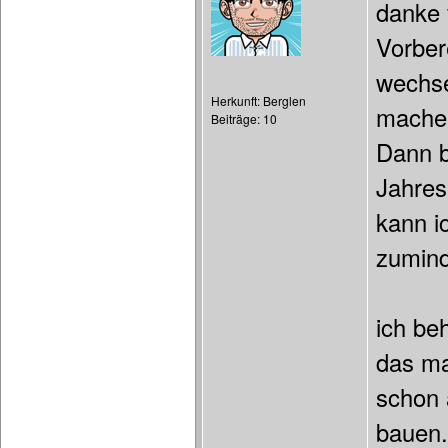
danke 
Vorber
wechse
Herkunft: Berglen
mache 
Beiträge: 10
Dann b
Jahres
kann i
zumind
ich be
das ma
schon 
bauen.