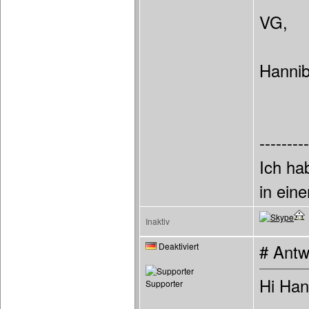
VG,
Hannib
---------
Ich ha
in ein
Inaktiv
Deaktiviert
# Antw
Hi Hann
Supporter