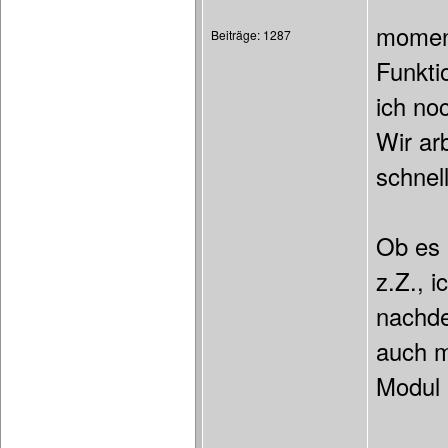
moment
Beiträge: 1287
Funkti
ich no
Wir ar
schnel
Ob es 
z.Z., i
nachde
auch m
Modul 