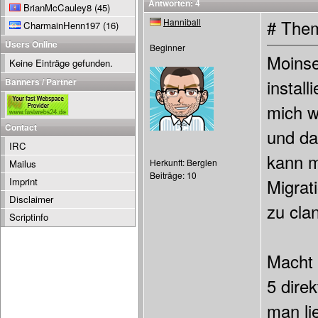
Antworten: 4
BrianMcCauley8
(45)
Hanniball
# Them
CharmainHenn197
(16)
Users Online
Beginner
Moinse
Keine Einträge gefunden.
Banners / Partner
install
mich w
Contact
und da
IRC
kann m
Herkunft: Berglen
Mailus
Beiträge: 10
Imprint
Migrat
Disclaimer
zu cla
Scriptinfo
Macht 
5 dire
man li