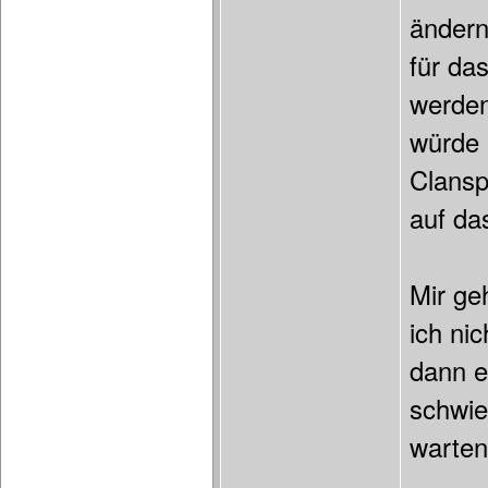
ändern
für da
werden
würde 
Clansp
auf da
Mir ge
ich ni
dann e
schwie
warten