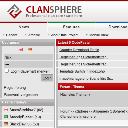
News
Features
Download
»
»
»
»
Recent
Archive
About this Project
Mobile View
Usermenu
Latest 5 CodePaste
Counter Download-Traffic
Registrierungs Sicherheitsfrag..
Registrierungs Sicherheitsfrag..
Login dauerhaft merken
Template Switch in index.php
maps/manage.php Spalte fürs Sp..
Forum - Thema
Registrierung
Passwort vergessen
Nächstes Thema ->
User Birthdays
AmosStrehlow7
(62)
Forum
->
cSphere
->
Allgemein (cSphere)
-
Clansphere in csphere
AracelyBlaze6
(19)
BlackDevil35
(53)