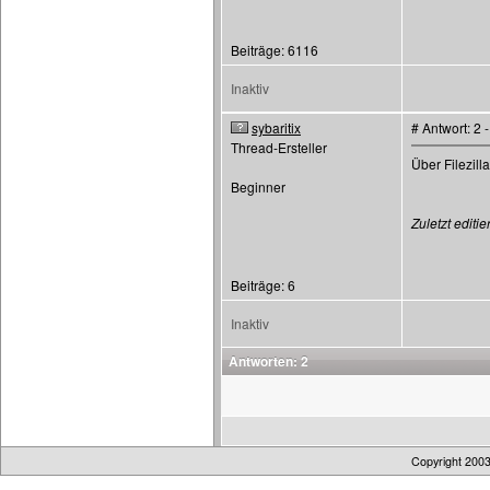
Beiträge: 6116
Inaktiv
sybaritix
# Antwort: 2
Thread-Ersteller
Über Filezil
Beginner
Zuletzt editie
Beiträge: 6
Inaktiv
Antworten: 2
Copyright 200