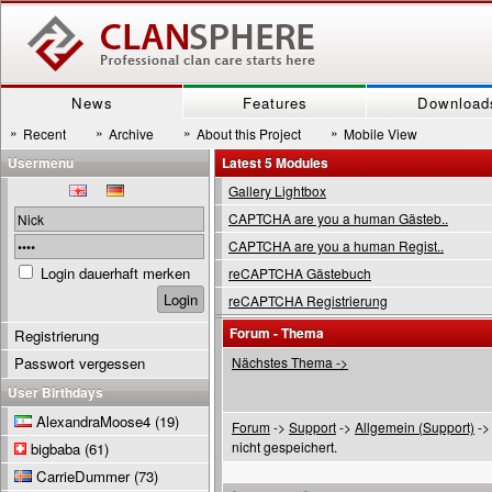
News
Features
Download
»
»
»
»
Recent
Archive
About this Project
Mobile View
Usermenu
Latest 5 Modules
Gallery Lightbox
CAPTCHA are you a human Gästeb..
CAPTCHA are you a human Regist..
Login dauerhaft merken
reCAPTCHA Gästebuch
reCAPTCHA Registrierung
Forum - Thema
Registrierung
Passwort vergessen
Nächstes Thema ->
User Birthdays
AlexandraMoose4
(19)
Forum
->
Support
->
Allgemein (Support)
->
nicht gespeichert.
bigbaba
(61)
CarrieDummer
(73)