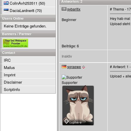
Antworten: 2
ColinAvh253511
(50)
sybaritix
# Thema - 17
DaciaLardner8
(70)
Users Online
Hey hab mal 
Beginner
Upload steht 
Keine Einträge gefunden.
Banners / Partner
Beiträge: 6
Contact
Inaktiv
IRC
sgraewe
# Antwort: 1
Mailus
Imprint
Upload + all
Disclaimer
Supporter
Scriptinfo