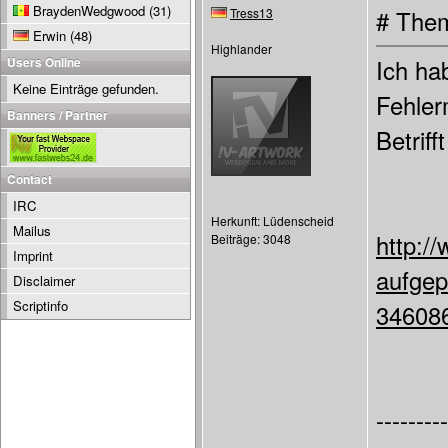
BraydenWedgwood
(31)
Tress13
# Them
Erwin
(48)
Highlander
Users Online
Ich ha
Keine Einträge gefunden.
Fehler
Banners / Partner
Betrif
Contact
IRC
Herkunft: Lüdenscheid
Mailus
http:/
Beiträge: 3048
Imprint
aufgep
Disclaimer
Scriptinfo
346086
---------