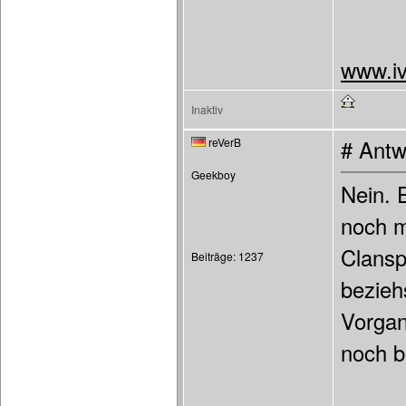
www.iv
Inaktiv
reVerB
# Antw
Geekboy
Nein. E
noch m
Clansph
Beiträge: 1237
bezieh
Vorgan
noch b