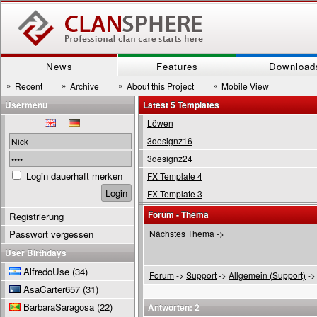
News
Features
Download
»
»
»
»
Recent
Archive
About this Project
Mobile View
Usermenu
Latest 5 Templates
Löwen
3designz16
3designz24
Login dauerhaft merken
FX Template 4
FX Template 3
Forum - Thema
Registrierung
Passwort vergessen
Nächstes Thema ->
User Birthdays
AlfredoUse
(34)
Forum
->
Support
->
Allgemein (Support)
->
AsaCarter657
(31)
BarbaraSaragosa
(22)
Antworten: 2