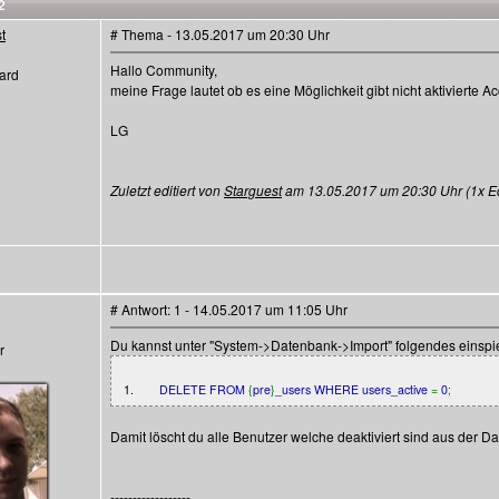
2
t
# Thema - 13.05.2017 um 20:30 Uhr
Hallo Community,
ard
meine Frage lautet ob es eine Möglichkeit gibt nicht aktivierte
LG
Zuletzt editiert von
Starguest
am 13.05.2017 um 20:30 Uhr (1x Edi
# Antwort: 1 - 14.05.2017 um 11:05 Uhr
Du kannst unter "System->Datenbank->Import" folgendes einspi
1.
DELETE FROM
{
pre
}
_users WHERE users_active
=
0
;
Damit löscht du alle Benutzer welche deaktiviert sind aus der D
------------------