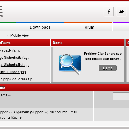
s
Downloads
Forum
»
Mobile View
ePaste
Demo
load-Traffic
Probiere ClanSphere aus
gs Sicherheitsfrag..
und teste daran herum.
gs Sicherheitsfrag..
Demo
tch in index.php
.php Spalte fürs Sp..
ema
hema ->
pport
->
Allgemein (Support)
-> Nicht durch Email
ccounts löschen