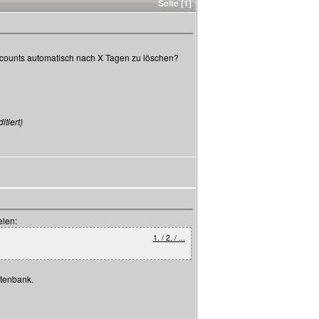
Seite [1]
 Accounts automatisch nach X Tagen zu löschen?
tiert)
elen:
1. / 2. / ...
atenbank.