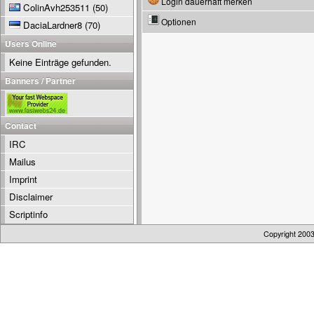
Login dauerhaft merken
ColinAvh253511
(50)
Optionen
DaciaLardner8
(70)
Users Online
Keine Einträge gefunden.
Banners / Partner
Contact
IRC
Mailus
Imprint
Disclaimer
Scriptinfo
Copyright 200