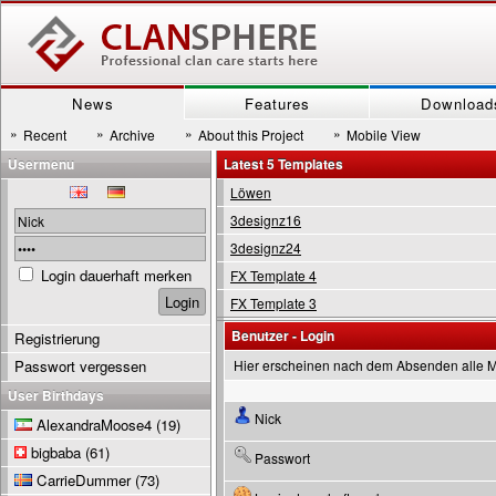
News
Features
Download
»
»
»
»
Recent
Archive
About this Project
Mobile View
Usermenu
Latest 5 Templates
Löwen
3designz16
3designz24
Login dauerhaft merken
FX Template 4
FX Template 3
Benutzer - Login
Registrierung
Passwort vergessen
Hier erscheinen nach dem Absenden alle 
User Birthdays
Nick
AlexandraMoose4
(19)
bigbaba
(61)
Passwort
CarrieDummer
(73)