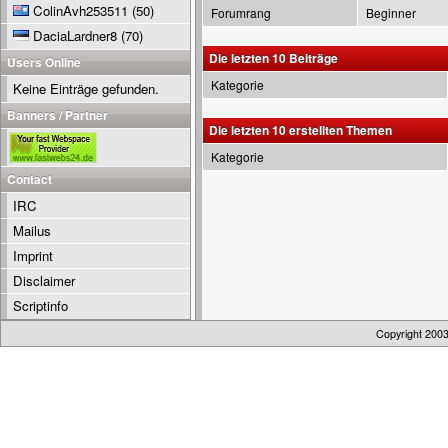
ColinAvh253511
(50)
Forumrang
Beginner
DaciaLardner8
(70)
Die letzten 10 Beiträge
Users Online
Kategorie
Keine Einträge gefunden.
Banners / Partner
Die letzten 10 erstellten Themen
Kategorie
Contact
IRC
Mailus
Imprint
Disclaimer
Scriptinfo
Copyright 200