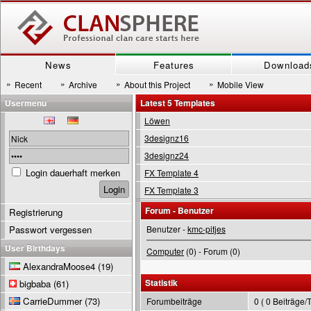
News
Features
Download
»
»
»
»
Recent
Archive
About this Project
Mobile View
Usermenu
Latest 5 Templates
Löwen
3designz16
3designz24
Login dauerhaft merken
FX Template 4
FX Template 3
Forum - Benutzer
Registrierung
Passwort vergessen
Benutzer -
kmc-pitjes
User Birthdays
Computer
(0) - Forum (0)
AlexandraMoose4
(19)
Statistik
bigbaba
(61)
CarrieDummer
(73)
Forumbeiträge
0 ( 0 Beiträge/