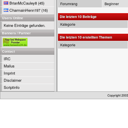
BrianMcCauley8
(45)
Forumrang
Beginner
CharmainHenn197
(16)
Die letzten 10 Beiträge
Users Online
Kategorie
Keine Einträge gefunden.
Banners / Partner
Die letzten 10 erstellten Themen
Kategorie
Contact
IRC
Mailus
Imprint
Disclaimer
Scriptinfo
Copyright 200