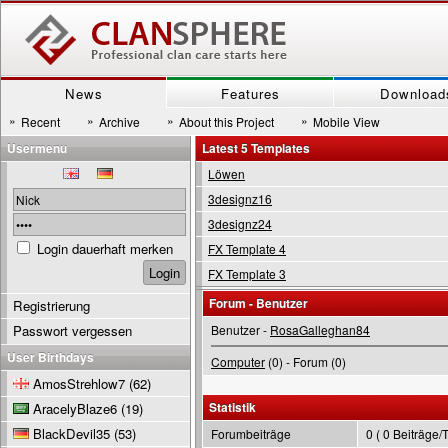
News
Features
Download
»
»
»
»
Recent
Archive
About this Project
Mobile View
Usermenu
Latest 5 Templates
Löwen
3designz16
3designz24
Login dauerhaft merken
FX Template 4
FX Template 3
Forum - Benutzer
Registrierung
Passwort vergessen
Benutzer -
RosaGalleghan84
User Birthdays
Computer
(0) - Forum (0)
AmosStrehlow7
(62)
Statistik
AracelyBlaze6
(19)
BlackDevil35
(53)
Forumbeiträge
0 ( 0 Beiträge/