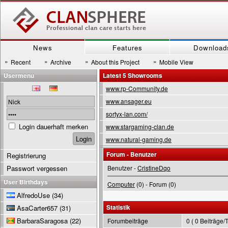
News
Features
Download
»
»
»
»
Recent
Archive
About this Project
Mobile View
Usermenu
Latest 5 Showrooms
www.rp-Community.de
www.ansager.eu
sortyx-lan.com/
Login dauerhaft merken
www.stargaming-clan.de
www.natural-gaming.de
Forum - Benutzer
Registrierung
Passwort vergessen
Benutzer -
CristineDqo
User Birthdays
Computer
(0) - Forum (0)
AlfredoUse
(34)
Statistik
AsaCarter657
(31)
BarbaraSaragosa
(22)
Forumbeiträge
0 ( 0 Beiträge/