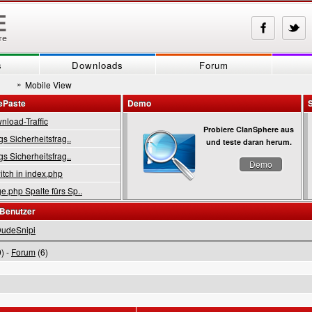
s
Downloads
Forum
»
Mobile View
ePaste
Demo
load-Traffic
Probiere ClanSphere aus
gs Sicherheitsfrag..
und teste daran herum.
gs Sicherheitsfrag..
Demo
tch in index.php
.php Spalte fürs Sp..
 Benutzer
udeSnipi
) -
Forum
(6)