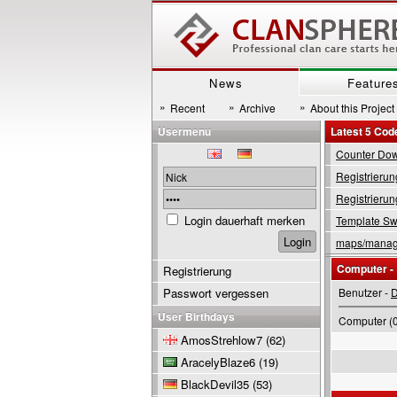
News
Feature
»
»
»
Recent
Archive
About this Project
Usermenu
Latest 5 Cod
Counter Down
Registrierun
Registrierun
Login dauerhaft merken
Template Swi
maps/manage
Computer -
Registrierung
Passwort vergessen
Benutzer -
D
User Birthdays
Computer (0
AmosStrehlow7
(62)
AracelyBlaze6
(19)
BlackDevil35
(53)