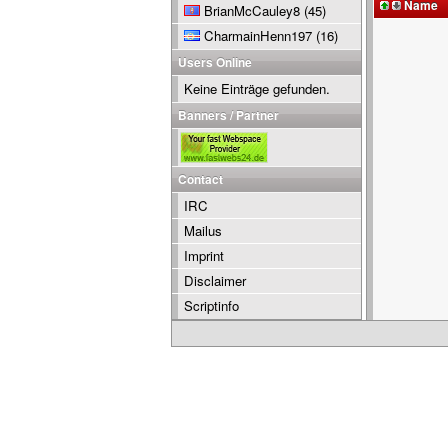
Name
BrianMcCauley8
(45)
CharmainHenn197
(16)
Users Online
Keine Einträge gefunden.
Banners / Partner
Contact
IRC
Mailus
Imprint
Disclaimer
Scriptinfo