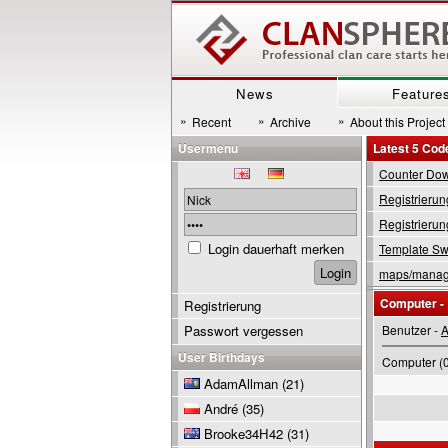
News
Feature
»
»
»
Recent
Archive
About this Project
Usermenu
Latest 5 Cod
Counter Down
Registrierun
Registrierun
Login dauerhaft merken
Template Swi
maps/manage
Computer -
Registrierung
Passwort vergessen
Benutzer -
A
User Birthdays
Computer (0
AdamAllman
(21)
André
(35)
Brooke34H42
(31)