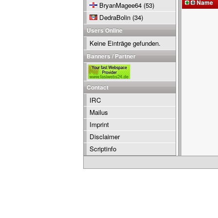
Name
BryanMagee64
(53)
DedraBolin
(34)
Users Online
Keine Einträge gefunden.
Banners / Partner
Contact
IRC
Mailus
Imprint
Disclaimer
Scriptinfo