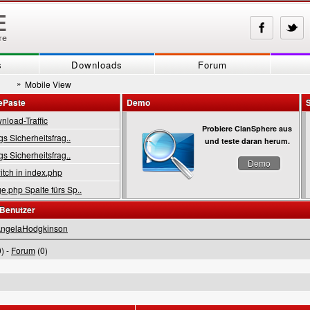
s
Downloads
Forum
»
Mobile View
ePaste
Demo
load-Traffic
Probiere ClanSphere aus
gs Sicherheitsfrag..
und teste daran herum.
gs Sicherheitsfrag..
Demo
tch in index.php
.php Spalte fürs Sp..
 Benutzer
ngelaHodgkinson
) -
Forum
(0)