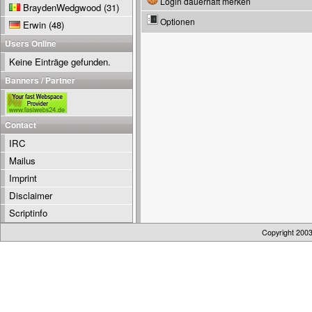
Login dauerhaft merken
BraydenWedgwood
(31)
Optionen
Erwin
(48)
Users Online
Keine Einträge gefunden.
Banners / Partner
Contact
IRC
Mailus
Imprint
Disclaimer
Scriptinfo
Copyright 200