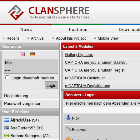
News
Features
Download
»
»
»
»
Recent
Archive
About this Project
Mobile View
Usermenu
Latest 5 Modules
Gallery Lightbox
CAPTCHA are you a human Gästeb..
CAPTCHA are you a human Regist..
Login dauerhaft merken
reCAPTCHA Gästebuch
reCAPTCHA Registrierung
Benutzer - Login
Registrierung
Passwort vergessen
Hier erscheinen nach dem Absenden alle 
User Birthdays
Nick
AlfredoUse
(34)
AsaCarter657
(31)
Passwort
BarbaraSaragosa
(22)