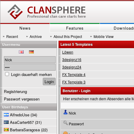
News
Features
Download
»
»
»
»
Recent
Archive
About this Project
Mobile View
Usermenu
Latest 5 Templates
Löwen
3designz16
3designz24
Login dauerhaft merken
FX Template 4
FX Template 3
Benutzer - Login
Registrierung
Passwort vergessen
Hier erscheinen nach dem Absenden alle 
User Birthdays
Nick
AlfredoUse
(34)
AsaCarter657
(31)
Passwort
BarbaraSaragosa
(22)