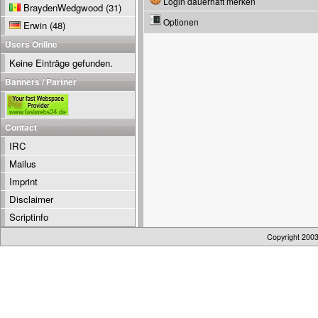
Login dauerhaft merken
BraydenWedgwood
(31)
Optionen
Erwin
(48)
Users Online
Keine Einträge gefunden.
Banners / Partner
Contact
IRC
Mailus
Imprint
Disclaimer
Scriptinfo
Copyright 200