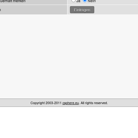
uerhaft merken
Ja
Nein
n
Copyright 2003-2011
csphere.eu
. All rights reserved.