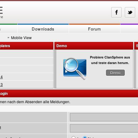
s
Downloads
Forum
»
Mobile View
plates
Demo
Probiere ClanSphere aus
und teste daran herum.
Demo
 4
 3
Login
inen nach dem Absenden alle Meldungen.
t