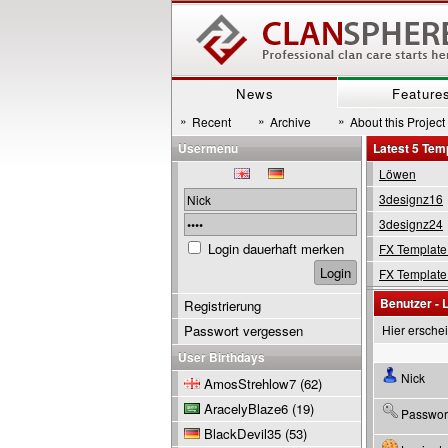
News
Feature
»
»
»
Recent
Archive
About this Project
Usermenu
Latest 5 Tem
Löwen
3designz16
3designz24
Login dauerhaft merken
FX Template
FX Template
Benutzer - 
Registrierung
Passwort vergessen
Hier ersche
User Birthdays
Nick
AmosStrehlow7
(62)
AracelyBlaze6
(19)
Passwor
BlackDevil35
(53)