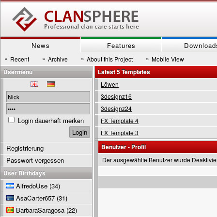
News
Features
Download
»
»
»
»
Recent
Archive
About this Project
Mobile View
Usermenu
Latest 5 Templates
Löwen
3designz16
3designz24
Login dauerhaft merken
FX Template 4
FX Template 3
Benutzer - Profil
Registrierung
Passwort vergessen
Der ausgewählte Benutzer wurde Deaktivie
User Birthdays
AlfredoUse
(34)
AsaCarter657
(31)
BarbaraSaragosa
(22)