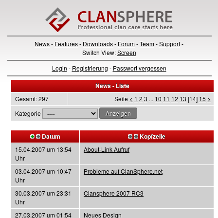
News
-
Features
-
Downloads
-
Forum
-
Team
-
Support
-
Switch View:
Screen
Login
-
Registrierung
-
Passwort vergessen
News - Liste
Gesamt: 297
Seite
<
1
2
3
...
10
11
12
13
[14]
15
>
Kategorie
Datum
Kopfzeile
15.04.2007 um 13:54
About-Link Aufruf
Uhr
03.04.2007 um 10:47
Probleme auf ClanSphere.net
Uhr
30.03.2007 um 23:31
Clansphere 2007 RC3
Uhr
27.03.2007 um 01:54
Neues Design