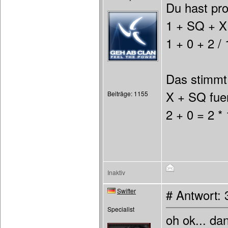
Du hast pro
1 + SQ + X 
1 + 0 + 2 /
Das stimmt 
X + SQ fuer
Beiträge: 1155
2 + 0 = 2 *
Inaktiv
Swifter
# Antwort:
Specialist
oh ok... da