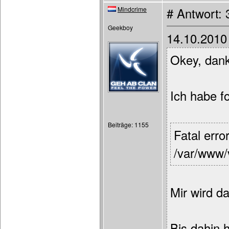
Mindcrime
# Antwort:
Geekboy
14.10.2010
Okey, dan
Ich habe f
Beiträge: 1155
Fatal erro
/var/www/v
Mir wird d
Bis dahin h