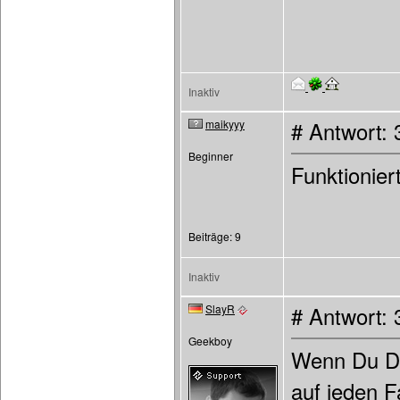
Inaktiv
maikyyy
# Antwort:
Beginner
Funktionier
Beiträge: 9
Inaktiv
SlayR
# Antwort:
Geekboy
Wenn Du Dic
auf jeden F