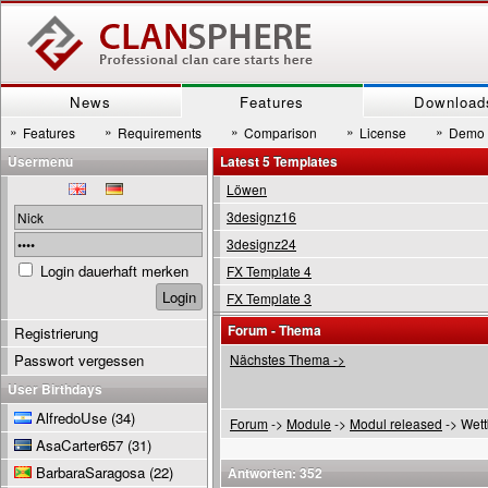
News
Features
Download
»
»
»
»
»
Features
Requirements
Comparison
License
Demo
Usermenu
Latest 5 Templates
Löwen
3designz16
3designz24
Login dauerhaft merken
FX Template 4
FX Template 3
Forum - Thema
Registrierung
Passwort vergessen
Nächstes Thema ->
User Birthdays
AlfredoUse
(34)
Forum
->
Module
->
Modul released
-> Wett
AsaCarter657
(31)
BarbaraSaragosa
(22)
Antworten: 352