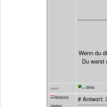
---------------
Wenn du dic
Du warst 
Inaktiv
Mindcrime
# Antwort:
Geekboy