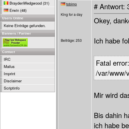
BraydenWedgwood
(31)
tobimo
# Antwort:
Erwin
(48)
King for a day
Users Online
Okey, dank
Keine Einträge gefunden.
Banners / Partner
Ich habe f
Beiträge: 253
Contact
IRC
Fatal error
Mailus
/var/www/v
Imprint
Disclaimer
Scriptinfo
Mir wird da
Bis dahin h
ich habe b