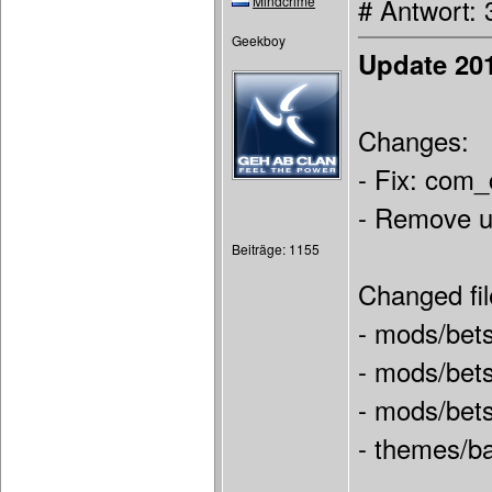
Mindcrime
# Antwort:
Geekboy
Update 201
Changes:
- Fix: com_
- Remove u
Beiträge: 1155
Changed fil
- mods/bet
- mods/bet
- mods/bets
- themes/ba