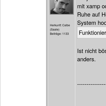
mit xamp od
Ruhe auf He
System hoc
Herkunft: Calbe
(Saale)
Funktionie
Beiträge: 1133
Ist nicht b
anders.
---------------