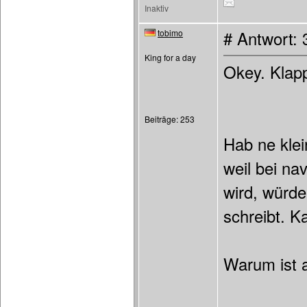
Inaktiv
tobimo
# Antwort:
King for a day
Okey. Klap
Beiträge: 253
Hab ne kle
weil bei nav
wird, würd
schreibt. K
Warum ist a