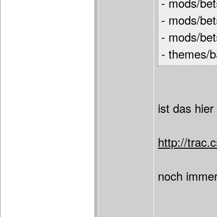
- mods/be
- mods/bet
- mods/bet
- themes/b
ist das hier
http://tra
noch immer 