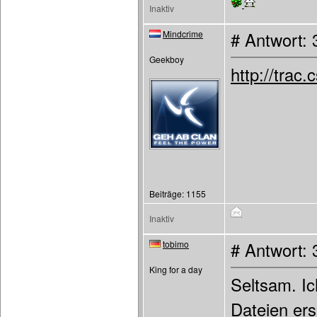
Inaktiv
Mindcrime
# Antwort:
Geekboy
http://tra
Beiträge: 1155
Inaktiv
tobimo
# Antwort:
King for a day
Seltsam. Ic
Dateien ers