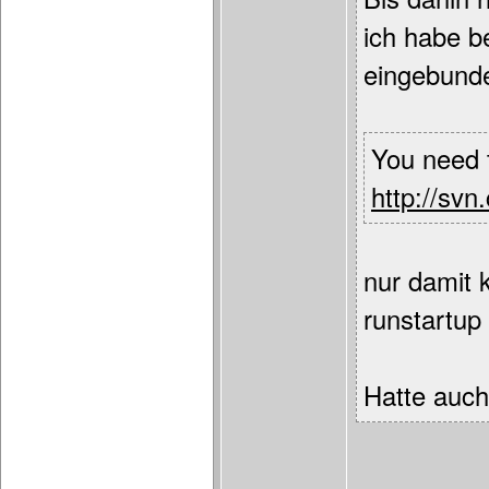
ich habe b
eingebunde
You need t
http://sv
nur damit 
runstartup
Hatte auch