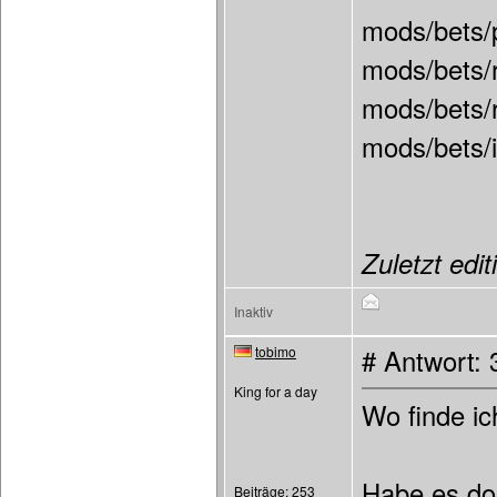
mods/bets/
mods/bets/
mods/bets/r
mods/bets/
Zuletzt edit
Inaktiv
tobimo
# Antwort:
King for a day
Wo finde ic
Habe es do
Beiträge: 253