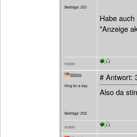
Beiträge: 253
Habe auch u
"Anzeige akt
Inaktiv
tobimo
# Antwort:
King for a day
Also da sti
Beiträge: 253
Inaktiv