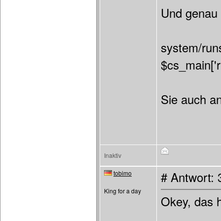
Und genau d
system/runs
$cs_main['
Sie auch an
Inaktiv
tobimo
# Antwort:
King for a day
Okey, das 