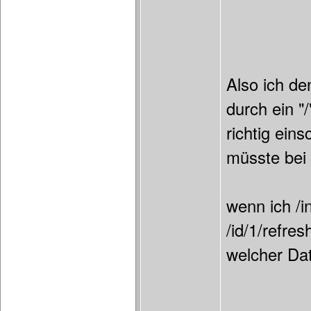
Also ich de
durch ein "
richtig ein
müsste bei
wenn ich /i
/id/1/refre
welcher Dat