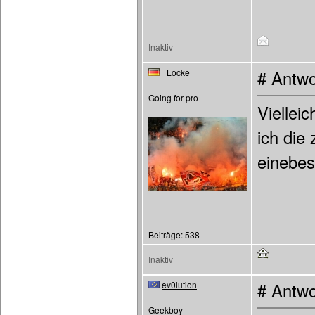
Inaktiv
_Locke_
# Antwo
Going for pro
Viellei
ich die
einebes
Beiträge: 538
Inaktiv
ev0lution
# Antwo
Geekboy