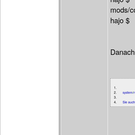
mods/co
hajo $
Danach 
1.
2.
system
/
r
3.
4.
Sie auc