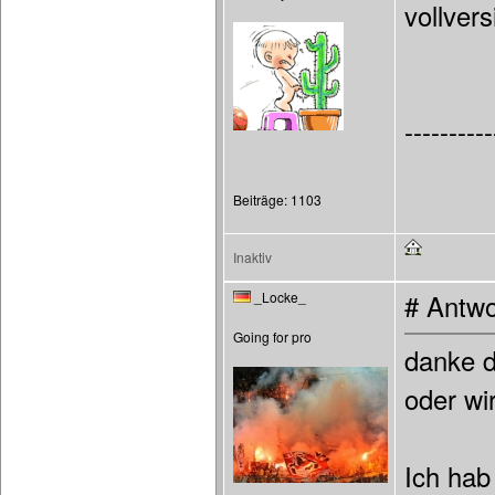
vollver
----------
Beiträge: 1103
Inaktiv
_Locke_
# Antwo
Going for pro
danke d
oder wi
Ich hab