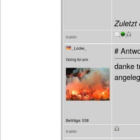
Zuletzt 
Inaktiv
_Locke_
# Antwo
Going for pro
danke t
angelegt
Beiträge: 538
Inaktiv