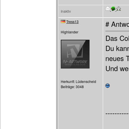
Inaktiv
Tress13
# Antwo
Highlander
Das Coi
Du kann
neues 
Und wer
Herkunft: Lüdenscheid
Beiträge: 3048
----------