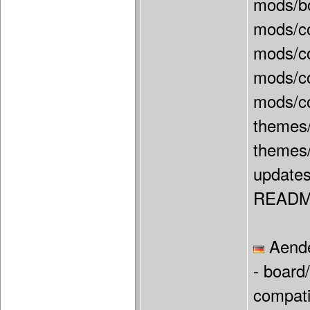
mods/b
mods/co
mods/co
mods/c
mods/c
themes/
themes/
updates
READM
Aende
- board
compati