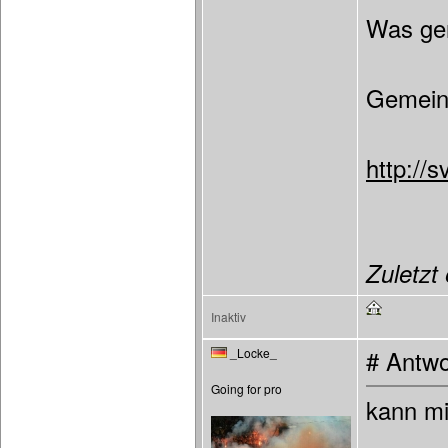
Was ge
Gemeint
http://
Zuletzt 
Inaktiv
_Locke_
# Antwo
Going for pro
kann mi