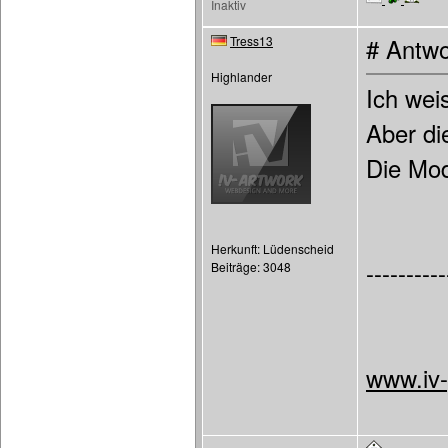
Inaktiv
Tress13
# Antwo
Highlander
Ich wei
Aber di
Die Mod
Herkunft: Lüdenscheid
----------
Beiträge: 3048
www.iv