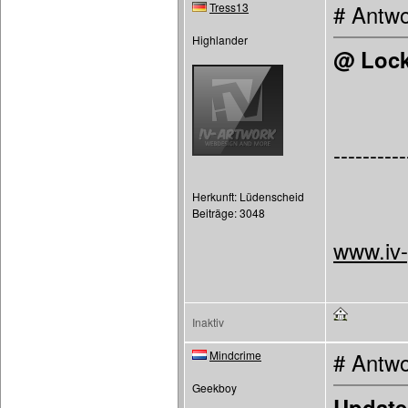
Tress13
# Antwo
Highlander
@ Lock
----------
Herkunft: Lüdenscheid
Beiträge: 3048
www.iv
Inaktiv
Mindcrime
# Antwo
Geekboy
Update