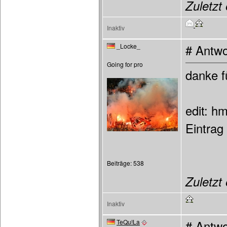
Zuletzt 
Inaktiv
_Locke_
# Antwo
Going for pro
danke f
edit: h
Eintrag
Beiträge: 538
Zuletzt 
Inaktiv
TeQu!La
# Antwo