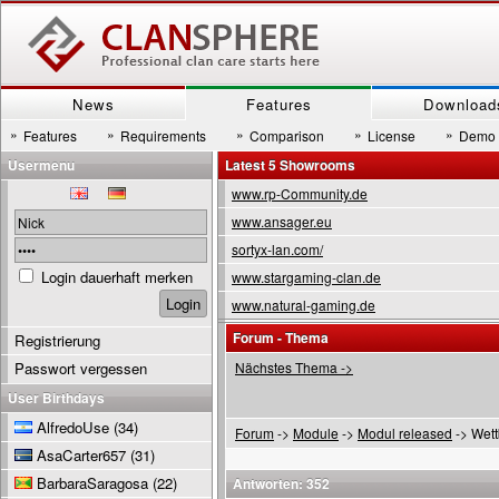
News
Features
Download
»
»
»
»
»
Features
Requirements
Comparison
License
Demo
Usermenu
Latest 5 Showrooms
www.rp-Community.de
www.ansager.eu
sortyx-lan.com/
Login dauerhaft merken
www.stargaming-clan.de
www.natural-gaming.de
Forum - Thema
Registrierung
Passwort vergessen
Nächstes Thema ->
User Birthdays
AlfredoUse
(34)
Forum
->
Module
->
Modul released
-> Wett
AsaCarter657
(31)
BarbaraSaragosa
(22)
Antworten: 352