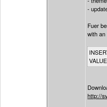
- theme
- updat
Fuer be
with an 
INSERT
VALUES 
Downlo
http://