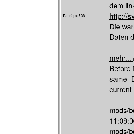
dem lin
http://
Beiträge: 538
Die war
Daten d
mehr...
Before 
same ID
current
mods/bo
11:08:0
mods/bo