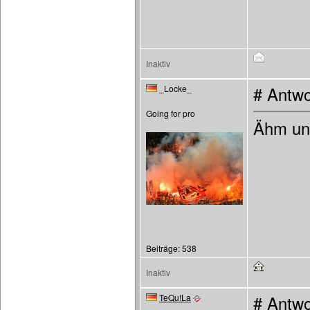
Inaktiv
_Locke_
# Antwo
Going for pro
Ähm und
Beiträge: 538
Inaktiv
TeQu!La
# Antwo