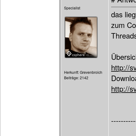
Specialist
das lie
zum Coi
Thread
Übersic
http://
Herkunft: Grevenbroich
Downloa
Beiträge: 2142
http://
----------