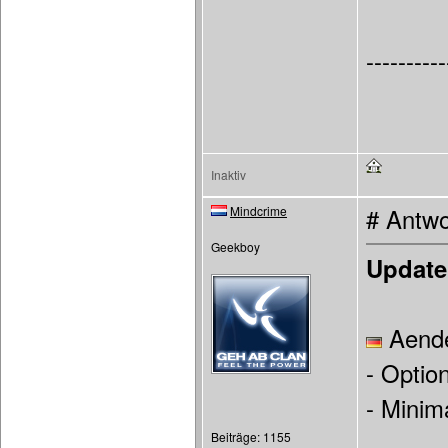
----------
Inaktiv
Mindcrime
# Antwo
Geekboy
Update
Aende
- Optio
- Minim
Beiträge: 1155