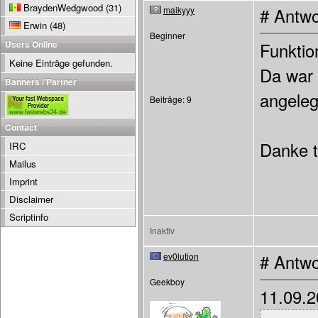
BraydenWedgwood
(31)
maikyyy
# Antwo
Erwin
(48)
Beginner
Users Online
Funktio
Keine Einträge gefunden.
Da war 
Banners / Partner
angeleg
Beiträge: 9
Contact
Danke 
IRC
Mailus
Imprint
Disclaimer
Scriptinfo
Inaktiv
ev0lution
# Antwo
Geekboy
11.09.2