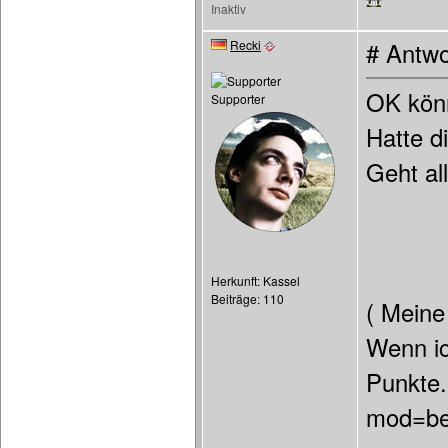
Inaktiv
Recki
# Antwo
OK könn
Supporter
Hatte d
Geht all
Herkunft: Kassel
Beiträge: 110
( Meine
Wenn ic
Punkte.
mod=bet