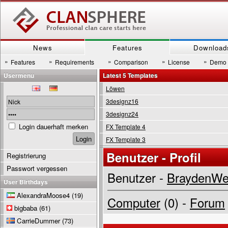
News
Features
Download
»
»
»
»
»
Features
Requirements
Comparison
License
Demo
Usermenu
Latest 5 Templates
Löwen
3designz16
3designz24
Login dauerhaft merken
FX Template 4
FX Template 3
Benutzer - Profil
Registrierung
Passwort vergessen
Benutzer -
BraydenW
User Birthdays
AlexandraMoose4
(19)
Computer
(0) -
Forum
bigbaba
(61)
CarrieDummer
(73)