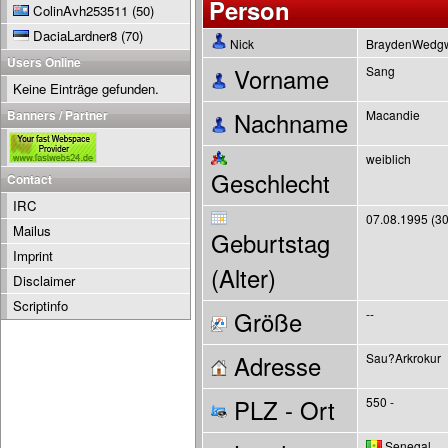
Person
ColinAvh253511
(50)
DaciaLardner8
(70)
Nick
BraydenWedg
Users Online
Vorname
Sang
Keine Einträge gefunden.
Banners / Partner
Nachname
Macandie
weiblich
Geschlecht
Contact
IRC
07.08.1995 (30
Mailus
Geburtstag
Imprint
(Alter)
Disclaimer
Scriptinfo
Größe
--
Adresse
Sau?Arkrokur
PLZ - Ort
550 -
Senegal