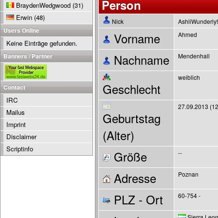
Person
BraydenWedgwood
(31)
Erwin
(48)
Nick
AshliWunderl
Users Online
Vorname
Ahmed
Keine Einträge gefunden.
Banners / Partner
Nachname
Mendenhall
weiblich
Geschlecht
Contact
IRC
27.09.2013 (12
Mailus
Geburtstag
Imprint
(Alter)
Disclaimer
Scriptinfo
Größe
--
Adresse
Poznan
PLZ - Ort
60-754 -
Sierra Leo