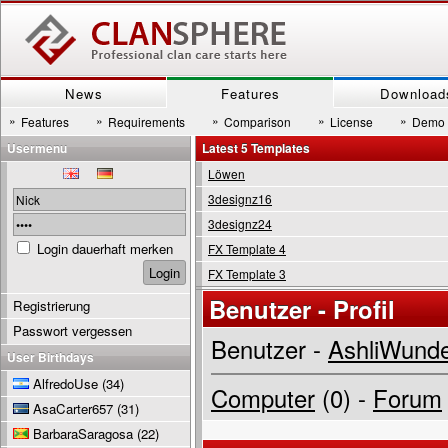
News
Features
Download
»
»
»
»
»
Features
Requirements
Comparison
License
Demo
Usermenu
Latest 5 Templates
Löwen
3designz16
3designz24
Login dauerhaft merken
FX Template 4
FX Template 3
Benutzer - Profil
Registrierung
Passwort vergessen
Benutzer -
AshliWunde
User Birthdays
AlfredoUse
(34)
Computer
(0) -
Forum
AsaCarter657
(31)
BarbaraSaragosa
(22)