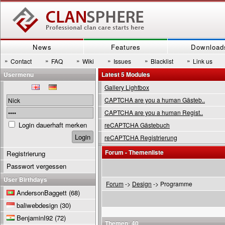
News
Features
Download
»
»
»
»
»
»
Contact
FAQ
Wiki
Issues
Blacklist
Link us
Usermenu
Latest 5 Modules
Gallery Lightbox
CAPTCHA are you a human Gästeb..
CAPTCHA are you a human Regist..
Login dauerhaft merken
reCAPTCHA Gästebuch
reCAPTCHA Registrierung
Forum - Themenliste
Registrierung
Passwort vergessen
User Birthdays
Forum
->
Design
-> Programme
AndersonBaggett
(68)
baliwebdesign
(30)
BenjaminI92
(72)
Themen: 40