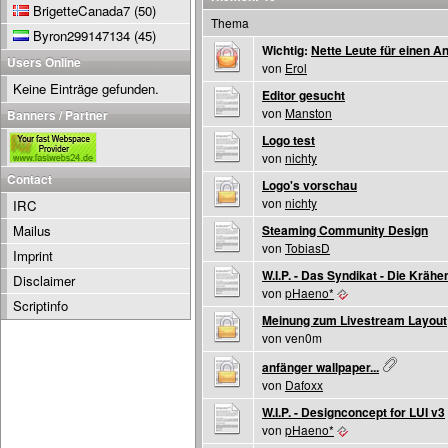
BrigetteCanada7
(50)
Thema
Byron299147134
(45)
Wichtig:
Nette Leute für einen An
Users Online
von
Erol
Keine Einträge gefunden.
Editor gesucht
von
Manston
Banners / Partner
Logo test
von
nichty
Contact
Logo's vorschau
von
nichty
IRC
Mailus
Steaming Community Design
von
TobiasD
Imprint
W.I.P. - Das Syndikat - Die Krähe
Disclaimer
von
pHaeno*
Scriptinfo
Meinung zum Livestream Layout
von ven0m
anfänger wallpaper...
von
Dafoxx
W.I.P. - Designconcept for LUI v3
von
pHaeno*