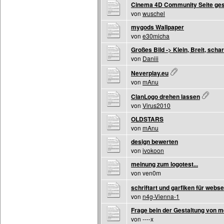
Cinema 4D Community Seite ge
von
wuschel
mygods Wallpaper
von
e30micha
Großes Bild -> Klein, Breit, schar
von
Daniii
Neverplay.eu
von
mAnu
ClanLogo drehen lassen
von
Virus2010
OLDSTARS
von
mAnu
design bewerten
von
ivokoon
meinung zum logotest...
von ven0m
schriftart und garfiken für webse
von
n4g-Vienna-1
Frage bein der Gestaltung von 
von ----x