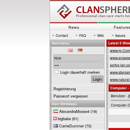
News
Feature
»
»
»
»
Contact
FAQ
Wiki
Issues
Usermenu
Latest 5 Sh
www.rp-Com
www.ansage
sortyx-lan.c
Login dauerhaft merken
www.stargam
www.natural
Computer -
Registrierung
Passwort vergessen
Benutzer -
A
User Birthdays
Computer (0
AlexandraMoose4
(19)
bigbaba
(61)
CarrieDummer
(73)