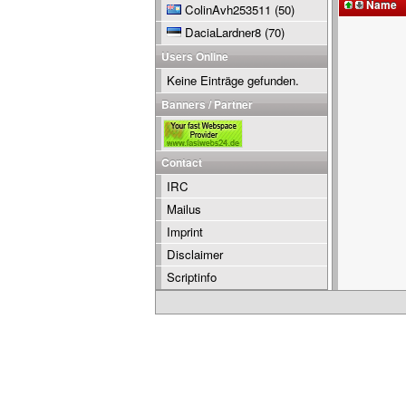
Name
ColinAvh253511
(50)
DaciaLardner8
(70)
Users Online
Keine Einträge gefunden.
Banners / Partner
Contact
IRC
Mailus
Imprint
Disclaimer
Scriptinfo