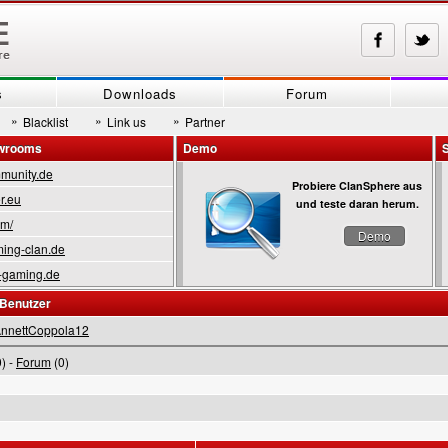
s
Downloads
Forum
»
»
»
Blacklist
Link us
Partner
owrooms
Demo
munity.de
Probiere ClanSphere aus
r.eu
und teste daran herum.
om/
Demo
ing-clan.de
-gaming.de
 Benutzer
nnettCoppola12
) -
Forum
(0)