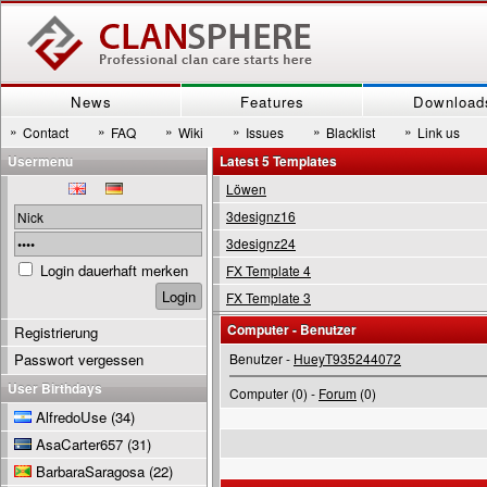
News
Features
Download
»
»
»
»
»
»
Contact
FAQ
Wiki
Issues
Blacklist
Link us
Usermenu
Latest 5 Templates
Löwen
3designz16
3designz24
Login dauerhaft merken
FX Template 4
FX Template 3
Computer - Benutzer
Registrierung
Passwort vergessen
Benutzer -
HueyT935244072
User Birthdays
Computer (0) -
Forum
(0)
AlfredoUse
(34)
AsaCarter657
(31)
BarbaraSaragosa
(22)