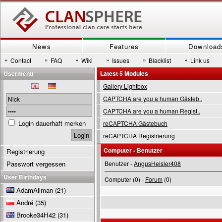
News
Features
Download
»
»
»
»
»
»
Contact
FAQ
Wiki
Issues
Blacklist
Link us
Usermenu
Latest 5 Modules
Gallery Lightbox
CAPTCHA are you a human Gästeb..
CAPTCHA are you a human Regist..
Login dauerhaft merken
reCAPTCHA Gästebuch
reCAPTCHA Registrierung
Computer - Benutzer
Registrierung
Passwort vergessen
Benutzer -
AngusHeisler408
User Birthdays
Computer (0) -
Forum
(0)
AdamAllman
(21)
André
(35)
Brooke34H42
(31)