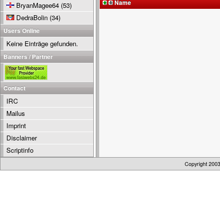
Name
BryanMagee64
(53)
DedraBolin
(34)
Users Online
Keine Einträge gefunden.
Banners / Partner
Contact
IRC
Mailus
Imprint
Disclaimer
Scriptinfo
Copyright 200