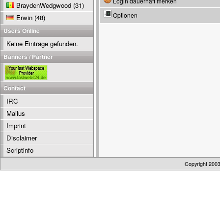
Login dauerhaft merken
BraydenWedgwood
(31)
Optionen
Erwin
(48)
Users Online
Keine Einträge gefunden.
Banners / Partner
Contact
IRC
Mailus
Imprint
Disclaimer
Scriptinfo
Copyright 200