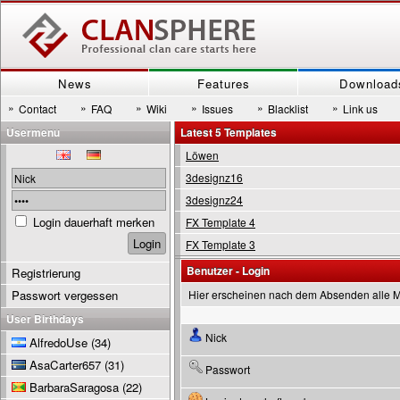
News
Features
Download
»
»
»
»
»
»
Contact
FAQ
Wiki
Issues
Blacklist
Link us
Usermenu
Latest 5 Templates
Löwen
3designz16
3designz24
Login dauerhaft merken
FX Template 4
FX Template 3
Benutzer - Login
Registrierung
Passwort vergessen
Hier erscheinen nach dem Absenden alle 
User Birthdays
Nick
AlfredoUse
(34)
AsaCarter657
(31)
Passwort
BarbaraSaragosa
(22)