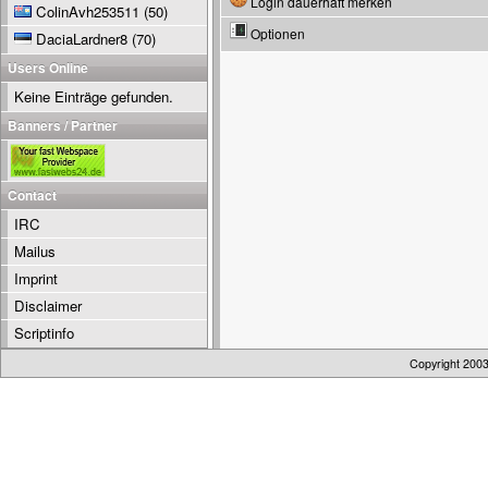
Login dauerhaft merken
ColinAvh253511
(50)
Optionen
DaciaLardner8
(70)
Users Online
Keine Einträge gefunden.
Banners / Partner
Contact
IRC
Mailus
Imprint
Disclaimer
Scriptinfo
Copyright 200