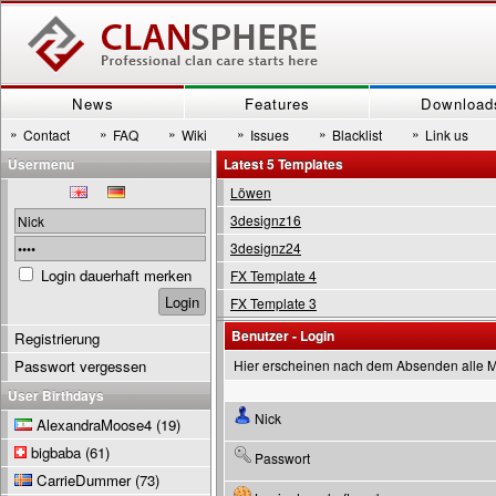
News
Features
Download
»
»
»
»
»
»
Contact
FAQ
Wiki
Issues
Blacklist
Link us
Usermenu
Latest 5 Templates
Löwen
3designz16
3designz24
Login dauerhaft merken
FX Template 4
FX Template 3
Benutzer - Login
Registrierung
Passwort vergessen
Hier erscheinen nach dem Absenden alle 
User Birthdays
Nick
AlexandraMoose4
(19)
bigbaba
(61)
Passwort
CarrieDummer
(73)