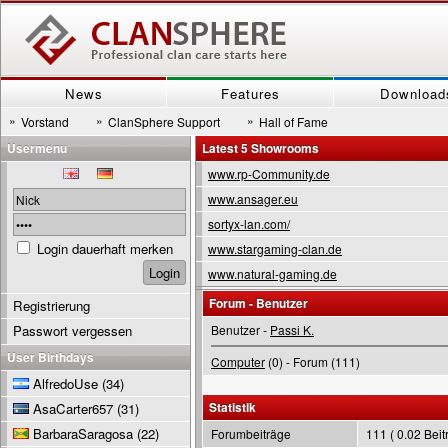
News
Features
Download
»
»
»
Vorstand
ClanSphere Support
Hall of Fame
Usermenu
Latest 5 Showrooms
www.rp-Community.de
www.ansager.eu
sortyx-lan.com/
Login dauerhaft merken
www.stargaming-clan.de
www.natural-gaming.de
Forum - Benutzer
Registrierung
Passwort vergessen
Benutzer -
Passi K.
User Birthdays
Computer
(0) - Forum (111)
AlfredoUse
(34)
Statistik
AsaCarter657
(31)
BarbaraSaragosa
(22)
Forumbeiträge
111 ( 0.02 Beit