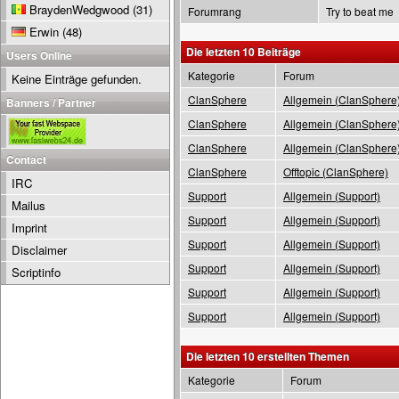
BraydenWedgwood
(31)
Forumrang
Try to beat me
Erwin
(48)
Die letzten 10 Beiträge
Users Online
Kategorie
Forum
Keine Einträge gefunden.
ClanSphere
Allgemein (ClanSphere
Banners / Partner
ClanSphere
Allgemein (ClanSphere
ClanSphere
Allgemein (ClanSphere
Contact
ClanSphere
Offtopic (ClanSphere)
IRC
Support
Allgemein (Support)
Mailus
Support
Allgemein (Support)
Imprint
Support
Allgemein (Support)
Disclaimer
Support
Allgemein (Support)
Scriptinfo
Support
Allgemein (Support)
Support
Allgemein (Support)
Die letzten 10 erstellten Themen
Kategorie
Forum