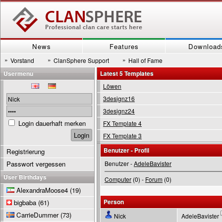
News
Features
Download
»
»
»
Vorstand
ClanSphere Support
Hall of Fame
Usermenu
Latest 5 Templates
Löwen
3designz16
3designz24
Login dauerhaft merken
FX Template 4
FX Template 3
Benutzer - Profil
Registrierung
Passwort vergessen
Benutzer -
AdeleBavister
User Birthdays
Computer
(0) -
Forum
(0)
AlexandraMoose4
(19)
Person
bigbaba
(61)
CarrieDummer
(73)
Nick
AdeleBavister