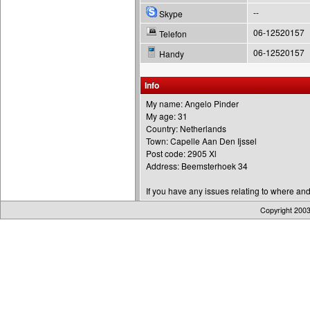
--
Skype
06-12520157
Telefon
06-12520157
Handy
Info
My name: Angelo Pinder
My age: 31
Country: Netherlands
Town: Capelle Aan Den Ijssel
Post code: 2905 Xl
Address: Beemsterhoek 34
If you have any issues relating to where an
Copyright 200