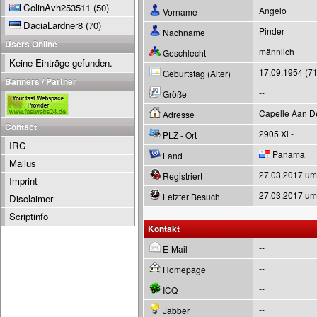
ColinAvh253511
(50)
Angelo
Vorname
DaciaLardner8
(70)
Pinder
Nachname
Users Online
männlich
Geschlecht
Keine Einträge gefunden.
17.09.1954 (71
Geburtstag (Alter)
Banners / Partner
--
Größe
Capelle Aan De
Adresse
Contact
2905 Xl -
PLZ - Ort
IRC
Panama
Land
Mailus
27.03.2017 um
Registriert
Imprint
27.03.2017 um
Letzter Besuch
Disclaimer
Scriptinfo
Kontakt
--
E-Mail
--
Homepage
--
ICQ
--
Jabber