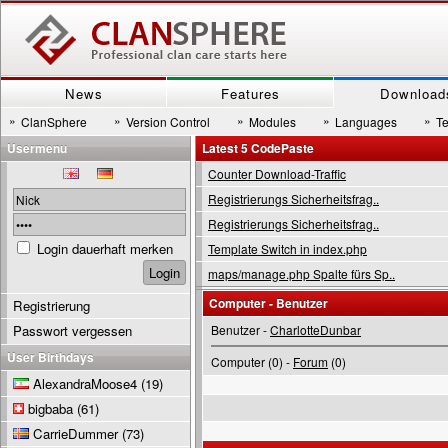
News
Features
Download
»
»
»
»
»
ClanSphere
Version Control
Modules
Languages
T
Usermenu
Latest 5 CodePaste
Counter Download-Traffic
Registrierungs Sicherheitsfrag..
Registrierungs Sicherheitsfrag..
Login dauerhaft merken
Template Switch in index.php
maps/manage.php Spalte fürs Sp..
Computer - Benutzer
Registrierung
Passwort vergessen
Benutzer -
CharlotteDunbar
User Birthdays
Computer (0) -
Forum
(0)
AlexandraMoose4
(19)
bigbaba
(61)
CarrieDummer
(73)