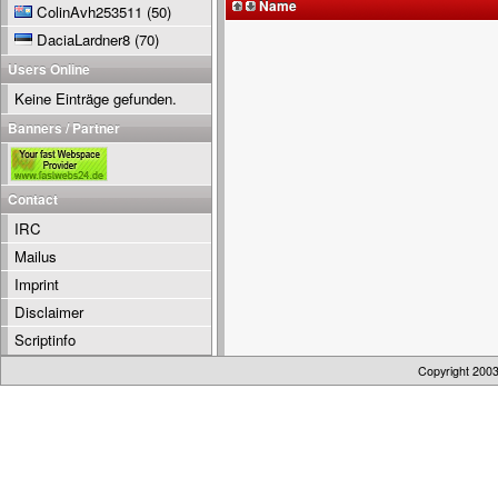
Name
ColinAvh253511
(50)
DaciaLardner8
(70)
Users Online
Keine Einträge gefunden.
Banners / Partner
Contact
IRC
Mailus
Imprint
Disclaimer
Scriptinfo
Copyright 200