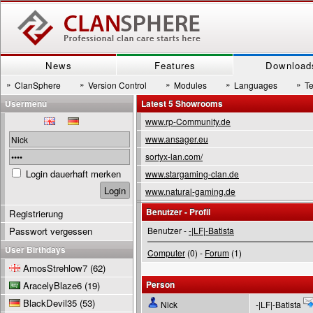
News
Features
Download
»
»
»
»
»
ClanSphere
Version Control
Modules
Languages
T
Usermenu
Latest 5 Showrooms
www.rp-Community.de
www.ansager.eu
sortyx-lan.com/
Login dauerhaft merken
www.stargaming-clan.de
www.natural-gaming.de
Benutzer - Profil
Registrierung
Passwort vergessen
Benutzer -
-|LF|-Batista
User Birthdays
Computer
(0) -
Forum
(1)
AmosStrehlow7
(62)
Person
AracelyBlaze6
(19)
BlackDevil35
(53)
Nick
-|LF|-Batista