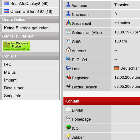
BrianMcCauley8
(45)
Thorsten
Vorname
CharmainHenn197
(16)
D
Nachname
Users Online
männlich
Geschlecht
Keine Einträge gefunden.
13.09.1978 (47
Geburtstag (Alter)
Banners / Partner
180 cm
Größe
--
Adresse
Contact
--
PLZ - Ort
IRC
Deutschlan
Land
Mailus
12.03.2009 um
Registriert
Imprint
02.05.2009 um
Letzter Besuch
Disclaimer
Scriptinfo
Kontakt
--
E-Mail
--
Homepage
--
ICQ
--
Jabber