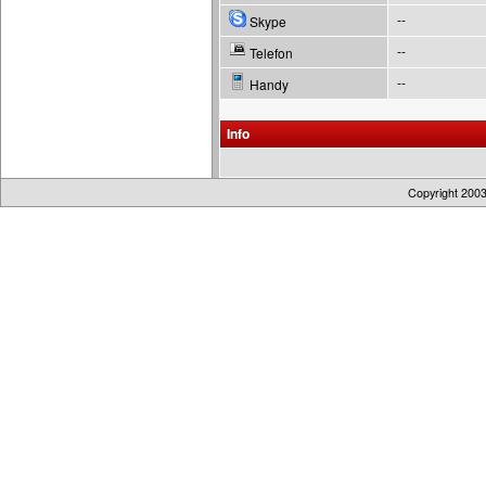
--
Skype
--
Telefon
--
Handy
Info
Copyright 200