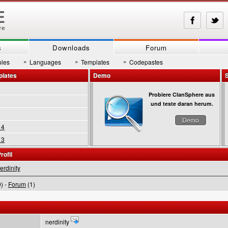
s
Downloads
Forum
»
»
»
les
Languages
Templates
Codepastes
plates
Demo
Probiere ClanSphere aus
und teste daran herum.
Demo
 4
 3
rofil
erdinity
) -
Forum
(1)
nerdinity