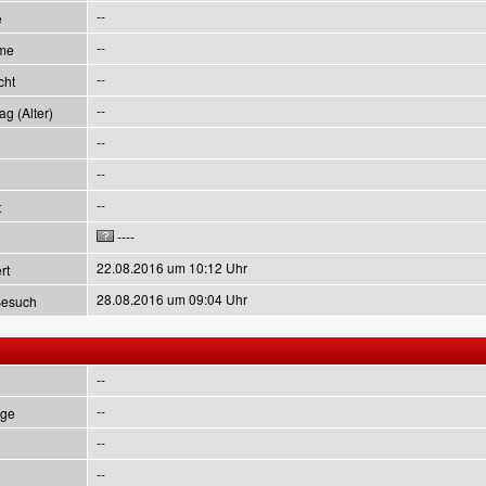
--
e
--
me
--
cht
--
g (Alter)
--
--
--
t
----
22.08.2016 um 10:12 Uhr
rt
28.08.2016 um 09:04 Uhr
Besuch
--
--
ge
--
--