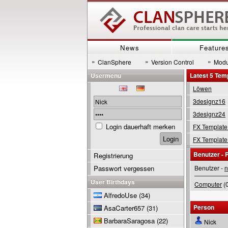
News
Feature
»
»
»
ClanSphere
Version Control
Modu
Usermenu
Latest 5 Tem
Löwen
3designz16
3designz24
Login dauerhaft merken
FX Template
FX Template
Benutzer - P
Registrierung
Passwort vergessen
Benutzer -
n
User Birthdays
Computer
(0
AlfredoUse
(34)
Person
AsaCarter657
(31)
BarbaraSaragosa
(22)
Nick