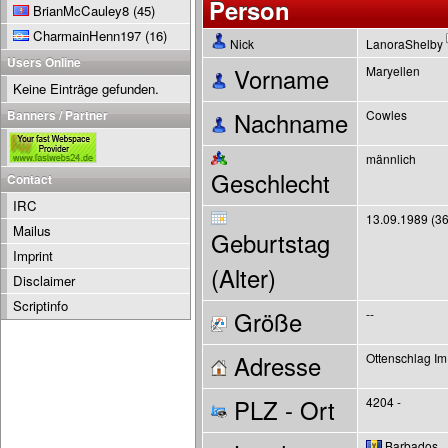
Person
BrianMcCauley8
(45)
CharmainHenn197
(16)
Nick
LanoraShelby
Users Online
Vorname
Maryellen
Keine Einträge gefunden.
Banners / Partner
Nachname
Cowles
männlich
Geschlecht
Contact
IRC
13.09.1989 (36
Mailus
Geburtstag
Imprint
(Alter)
Disclaimer
Scriptinfo
Größe
--
Adresse
Ottenschlag Im
PLZ - Ort
4204 -
Barbados