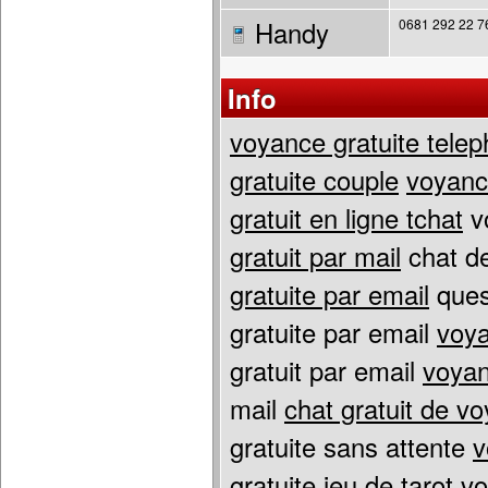
Handy
0681 292 22 7
Info
voyance gratuite tele
gratuite couple
voyanc
gratuit en ligne tchat
vo
gratuit par mail
chat de
gratuite par email
ques
gratuite par email
voya
gratuit par email
voyan
mail
chat gratuit de v
gratuite sans attente
v
gratuite
jeu de tarot
vo