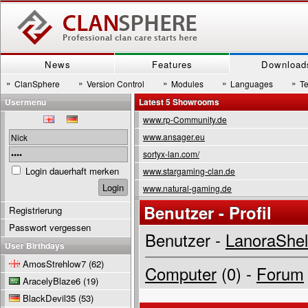
News
Features
Download
»
»
»
»
»
ClanSphere
Version Control
Modules
Languages
T
Usermenu
Latest 5 Showrooms
www.rp-Community.de
www.ansager.eu
sortyx-lan.com/
Login dauerhaft merken
www.stargaming-clan.de
www.natural-gaming.de
Benutzer - Profil
Registrierung
Passwort vergessen
Benutzer -
LanoraShe
User Birthdays
AmosStrehlow7
(62)
Computer
(0) -
Forum
AracelyBlaze6
(19)
BlackDevil35
(53)