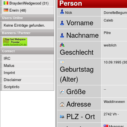
Person
BraydenWedgwood
(31)
Erwin
(48)
Nick
DonetteBegu
Users Online
Vorname
Caleb
Keine Einträge gefunden.
Banners / Partner
Nachname
Pitre
weiblich
Geschlecht
Contact
IRC
10.09.1995 (30
Mailus
Geburtstag
Imprint
(Alter)
Disclaimer
Scriptinfo
Größe
--
Adresse
Waddinxveen
PLZ - Ort
2742 Vh -
Myanmar