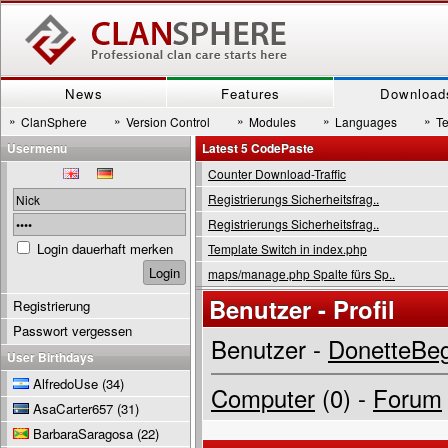
News
Features
Download
»
»
»
»
»
ClanSphere
Version Control
Modules
Languages
T
Usermenu
Latest 5 CodePaste
Counter Download-Traffic
Registrierungs Sicherheitsfrag..
Registrierungs Sicherheitsfrag..
Login dauerhaft merken
Template Switch in index.php
maps/manage.php Spalte fürs Sp..
Benutzer - Profil
Registrierung
Passwort vergessen
Benutzer -
DonetteBe
User Birthdays
AlfredoUse
(34)
Computer
(0) -
Forum
AsaCarter657
(31)
BarbaraSaragosa
(22)