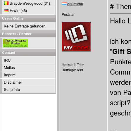
BraydenWedgwood
(31)
e30micha
# Them
Erwin
(48)
Poststar
Users Online
Hallo 
Keine Einträge gefunden.
Banners / Partner
ich ko
"
Gift 
Contact
Punkte
IRC
Herkunft: Trier
Mailus
Commun
Beiträge: 639
Imprint
werden
Disclaimer
Scriptinfo
von Pa
script
geschr