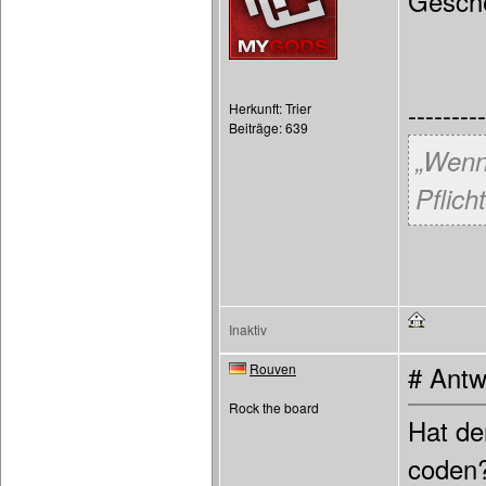
Gesche
---------
Herkunft: Trier
Beiträge: 639
„Wenn
Pflicht
Inaktiv
Rouven
# Antw
Rock the board
Hat de
coden