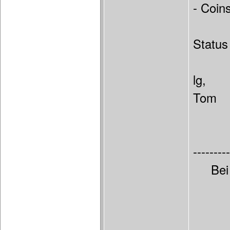
- Coin
Status
lg,
Tom
---------
Bei