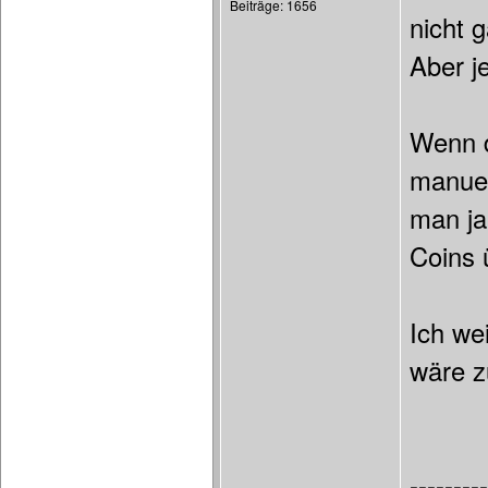
Beiträge: 1656
nicht 
Aber je
Wenn d
manuel
man ja
Coins 
Ich we
wäre z
---------