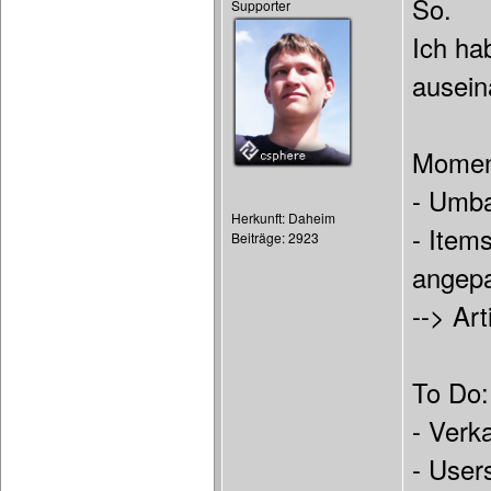
So.
Supporter
Ich ha
ausein
Moment
- Umb
Herkunft: Daheim
- Item
Beiträge: 2923
angep
--> Art
To Do:
- Verk
- User