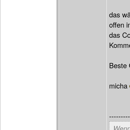
das wä
offen 
das Co
Komme
Beste
micha
---------
„Wenn