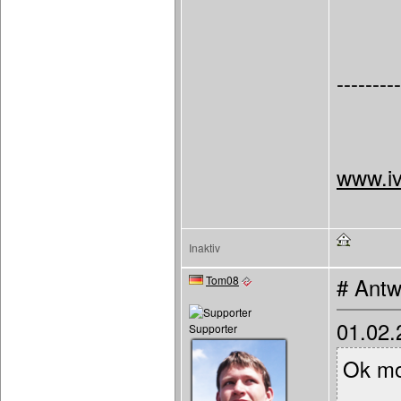
---------
www.iv
Inaktiv
Tom08
# Antw
01.02.
Supporter
Ok mo