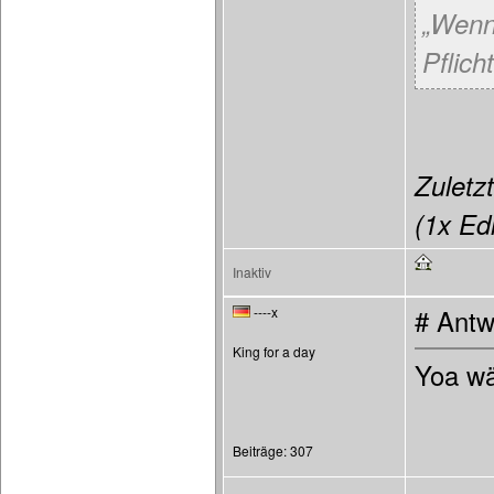
„Wenn
Pflicht
Zuletzt
(1x Edi
Inaktiv
----x
# Antw
King for a day
Yoa wä
Beiträge: 307