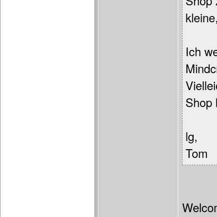
Shop 
klein
Ich w
Mindc
Vielle
Shop
lg,
Tom
Welco