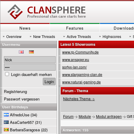
News
Features
Download
»
»
»
»
»
Overview
New Threads
Active Threads
Highscores
Usermenu
Latest 5 Showrooms
www.rp-Community.de
www.ansager.eu
sortyx-lan.com/
Login dauerhaft merken
www.stargaming-clan.de
www.natural-gaming.de
Forum - Thema
Registrierung
Passwort vergessen
Nächstes Thema ->
User Birthdays
AlfredoUse
(34)
Forum
->
Module
->
Modul anfragen
-> Gift
AsaCarter657
(31)
BarbaraSaragosa
(22)
Antworten: 155