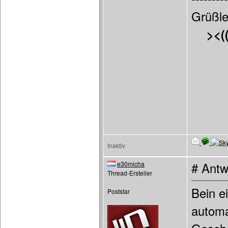
Grüßle
><(
Inaktiv
e30micha
# Antw
Thread-Ersteller
Bein e
Poststar
automa