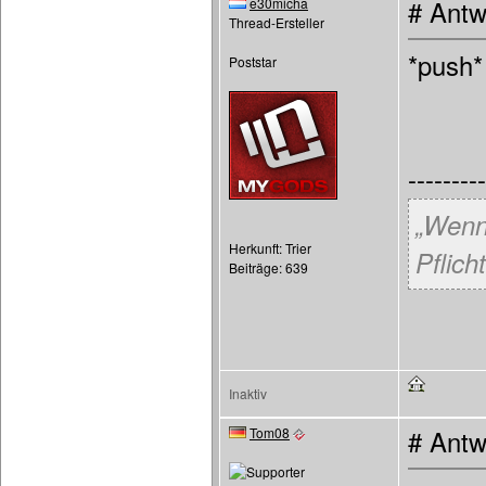
e30micha
# Antw
Thread-Ersteller
*push*
Poststar
---------
„Wenn
Herkunft: Trier
Pflicht
Beiträge: 639
Inaktiv
Tom08
# Antw