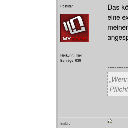
Das kö
Poststar
eine e
meinem
anges
Herkunft: Trier
Beiträge: 639
---------
„Wenn
Pflicht
Inaktiv