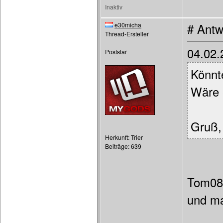
Inaktiv
e30micha
# Antw
Thread-Ersteller
04.02.
Poststar
Könnt
Wäre 
Gruß,
Herkunft: Trier
Beiträge: 639
Tom08 
und ma