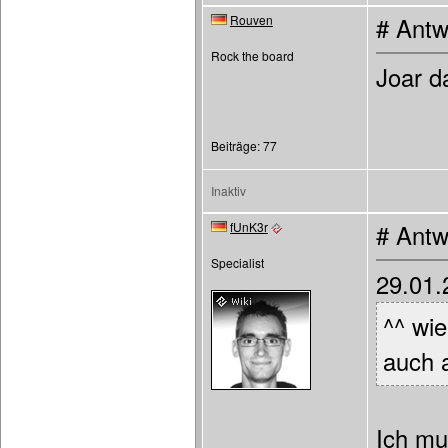
Rouven
# Antw
Rock the board
Joar d
Beiträge: 77
Inaktiv
fUnK3r
# Antw
Specialist
29.01.
^^ wi
auch 
Ich mu