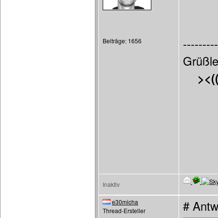
---------
Beiträge: 1656
Grüßle
><(
Inaktiv
e30micha
# Antw
Thread-Ersteller