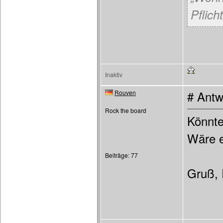
Pflicht
Inaktiv
Rouven
# Antw
Rock the board
Könnte
Wäre e
Beiträge: 77
Gruß,