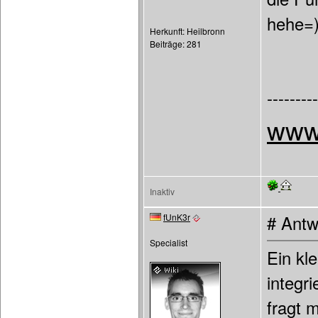
hehe=
Herkunft: Heilbronn
Beiträge: 281
---------
www.
Inaktiv
fUnK3r
# Antw
Specialist
Ein kl
integr
fragt 