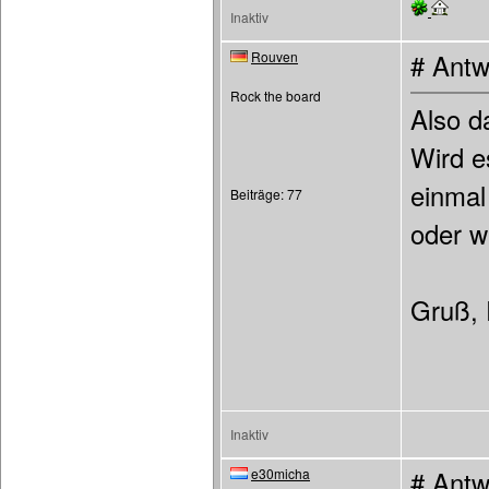
Inaktiv
Rouven
# Antw
Rock the board
Also da
Wird e
einmal
Beiträge: 77
oder w
Gruß,
Inaktiv
e30micha
# Antw