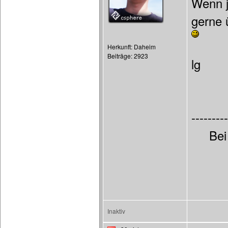
Wenn j
gerne
Herkunft: Daheim
Beiträge: 2923
lg
---------
Bei
Inaktiv