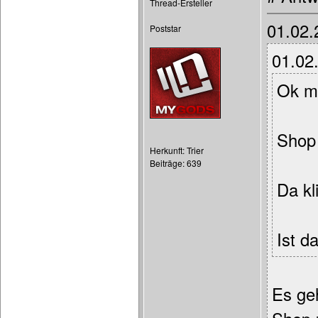
Thread-Ersteller
01.02.
Poststar
01.02
Ok m
Shop
Herkunft: Trier
Beiträge: 639
Da kl
Ist d
Es geh