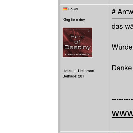
SoKol
# Antw
King for a day
das wä
Würden
Dank
Herkunft: Heilbronn
Beiträge: 281
---------
www.