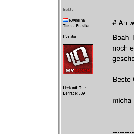
Inaktiv
e30micha
# Antw
Thread-Ersteller
Boah T
Poststar
noch e
gesche
Beste
Herkunft: Trier
Beiträge: 639
micha
---------