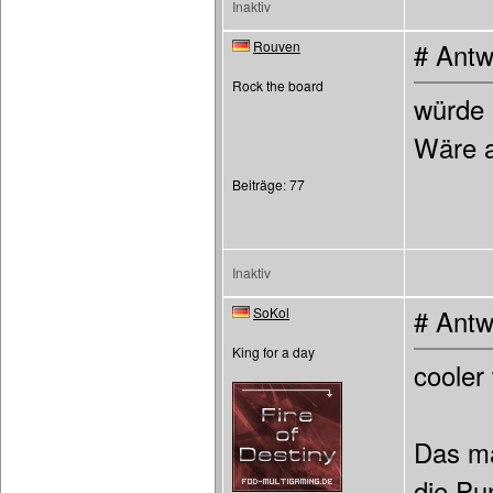
Inaktiv
Rouven
# Antw
Rock the board
würde 
Wäre a
Beiträge: 77
Inaktiv
SoKol
# Antw
King for a day
cooler
Das ma
die Pu