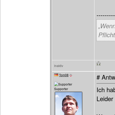
---------
„Wenn
Pflicht
Inaktiv
Tom08
# Antw
Ich hab
Supporter
Leider