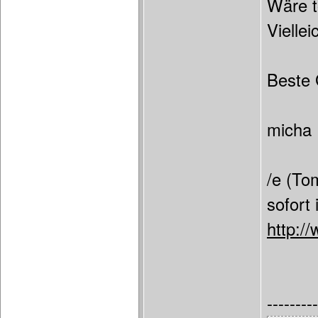
Wäre t
Vielle
Beste
micha
/e (To
sofort
http:/
---------