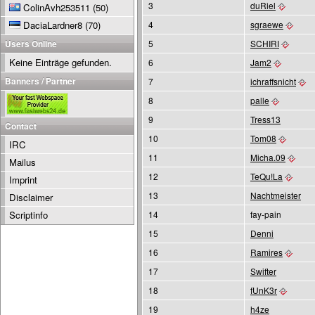
3
duRiel
ColinAvh253511
(50)
DaciaLardner8
(70)
4
sgraewe
Users Online
5
SCHIRI
Keine Einträge gefunden.
6
Jam2
Banners / Partner
7
ichraffsnicht
8
palle
9
Tress13
Contact
10
Tom08
IRC
11
Micha.09
Mailus
12
TeQu!La
Imprint
13
Nachtmeister
Disclaimer
Scriptinfo
14
fay-pain
15
Denni
16
Ramires
17
Swifter
18
fUnK3r
19
h4ze