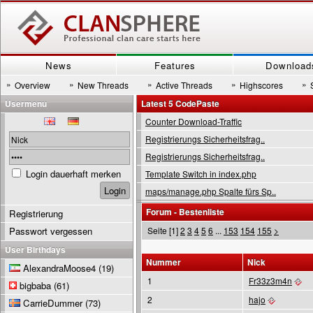
News
Features
Download
»
»
»
»
»
Overview
New Threads
Active Threads
Highscores
Usermenu
Latest 5 CodePaste
Counter Download-Traffic
Registrierungs Sicherheitsfrag..
Registrierungs Sicherheitsfrag..
Login dauerhaft merken
Template Switch in index.php
maps/manage.php Spalte fürs Sp..
Forum - Bestenliste
Registrierung
Passwort vergessen
Seite [1]
2
3
4
5
6
...
153
154
155
>
User Birthdays
Nummer
Nick
AlexandraMoose4
(19)
1
Fr33z3m4n
bigbaba
(61)
2
hajo
CarrieDummer
(73)