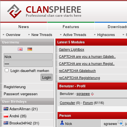
News
Features
Download
»
»
»
»
»
Overview
New Threads
Active Threads
Highscores
Usermenu
Latest 5 Modules
Gallery Lightbox
CAPTCHA are you a human Gästeb..
CAPTCHA are you a human Regist..
Login dauerhaft merken
reCAPTCHA Gästebuch
reCAPTCHA Registrierung
Benutzer - Profil
Registrierung
Passwort vergessen
Benutzer -
sgraewe
User Birthdays
Computer
(0) -
Forum
(6116)
AdamAllman
(21)
Person
André
(35)
Brooke34H42
(31)
Nick
sgraewe
(A