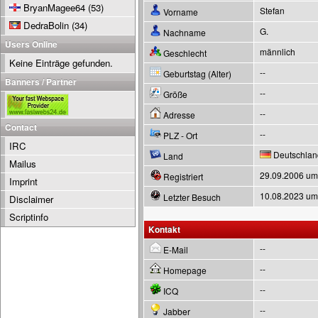
BryanMagee64
(53)
Stefan
Vorname
DedraBolin
(34)
G.
Nachname
Users Online
männlich
Geschlecht
Keine Einträge gefunden.
--
Geburtstag (Alter)
Banners / Partner
--
Größe
--
Adresse
Contact
--
PLZ - Ort
IRC
Deutschlan
Land
Mailus
29.09.2006 um
Registriert
Imprint
10.08.2023 um
Letzter Besuch
Disclaimer
Scriptinfo
Kontakt
--
E-Mail
--
Homepage
--
ICQ
--
Jabber