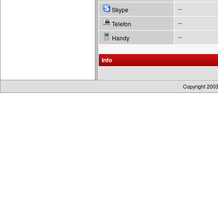
--
Skype
--
Telefon
--
Handy
Info
Copyright 200