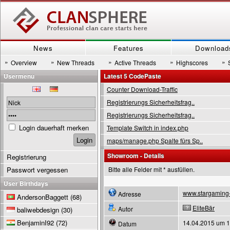
News
Features
Download
»
»
»
»
»
Overview
New Threads
Active Threads
Highscores
Usermenu
Latest 5 CodePaste
Counter Download-Traffic
Registrierungs Sicherheitsfrag..
Registrierungs Sicherheitsfrag..
Login dauerhaft merken
Template Switch in index.php
maps/manage.php Spalte fürs Sp..
Showroom - Details
Registrierung
Passwort vergessen
Bitte alle Felder mit * ausfüllen.
User Birthdays
www.stargaming-
Adresse
AndersonBaggett
(68)
EliteBär
Autor
baliwebdesign
(30)
BenjaminI92
(72)
14.04.2015 um 1
Datum