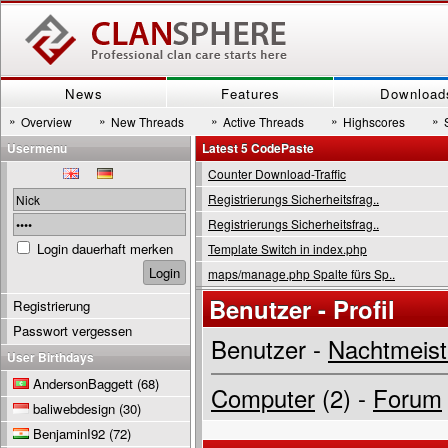
News
Features
Download
»
»
»
»
»
Overview
New Threads
Active Threads
Highscores
Usermenu
Latest 5 CodePaste
Counter Download-Traffic
Registrierungs Sicherheitsfrag..
Registrierungs Sicherheitsfrag..
Login dauerhaft merken
Template Switch in index.php
maps/manage.php Spalte fürs Sp..
Benutzer - Profil
Registrierung
Passwort vergessen
Benutzer -
Nachtmeist
User Birthdays
AndersonBaggett
(68)
Computer
(2) -
Forum
baliwebdesign
(30)
BenjaminI92
(72)