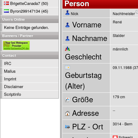
Person
BrigetteCanada7
(50)
Byron299147134
(45)
Nick
Nachtmeister
Users Online
Vorname
René
Keine Einträge gefunden.
Banners / Partner
Nachname
Stalder
männlich
Geschlecht
Contact
IRC
09.11.1988 (37
Mailus
Geburtstag
Imprint
(Alter)
Disclaimer
Scriptinfo
Größe
179 cm
Adresse
--
PLZ - Ort
3014 - Bern
Schweiz