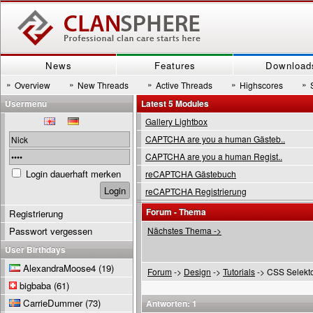
News
Features
Download
»
»
»
»
»
Overview
New Threads
Active Threads
Highscores
Usermenu
Latest 5 Modules
Gallery Lightbox
CAPTCHA are you a human Gästeb..
CAPTCHA are you a human Regist..
Login dauerhaft merken
reCAPTCHA Gästebuch
reCAPTCHA Registrierung
Forum - Thema
Registrierung
Passwort vergessen
Nächstes Thema ->
User Birthdays
AlexandraMoose4
(19)
Forum
->
Design
->
Tutorials
-> CSS Selekt
bigbaba
(61)
CarrieDummer
(73)
Antworten: 1