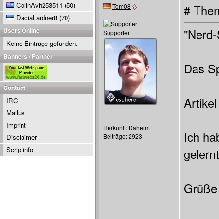
ColinAvh253511
(50)
Tom08
# Them
DaciaLardner8
(70)
Users Online
"Nerd-
Supporter
Keine Einträge gefunden.
Banners / Partner
Das Sp
Contact
Artike
IRC
Mailus
Imprint
Herkunft: Daheim
Ich ha
Beiträge: 2923
Disclaimer
Scriptinfo
gelernt
Grüße