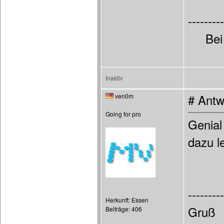
---------
Bei
Inaktiv
ven0m
# Antw
Going for pro
Genial
dazu l
---------
Herkunft: Essen
Gruß
Beiträge: 406