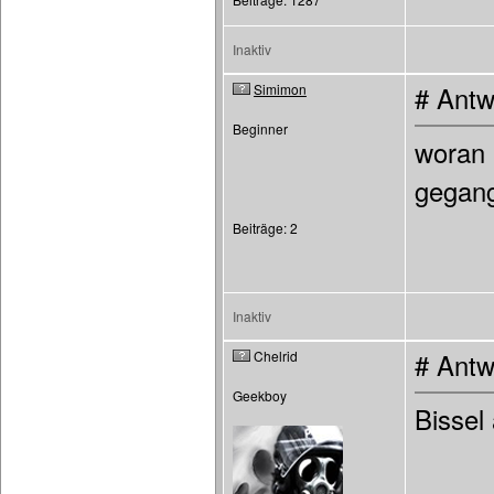
Inaktiv
Simimon
# Antw
Beginner
woran 
gegan
Beiträge: 2
Inaktiv
Chelrid
# Antw
Geekboy
Bissel