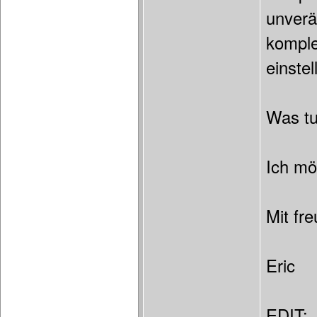
unverä
komple
einstel
Was tu
Ich mö
Mit fr
Eric
EDIT: