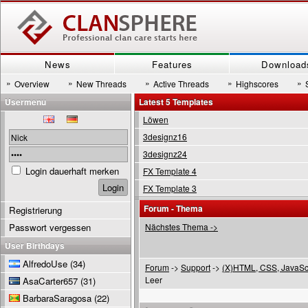
News
Features
Download
»
»
»
»
»
Overview
New Threads
Active Threads
Highscores
Usermenu
Latest 5 Templates
Löwen
3designz16
3designz24
Login dauerhaft merken
FX Template 4
FX Template 3
Forum - Thema
Registrierung
Passwort vergessen
Nächstes Thema ->
User Birthdays
AlfredoUse
(34)
Forum
->
Support
->
(X)HTML, CSS, JavaSc
Leer
AsaCarter657
(31)
BarbaraSaragosa
(22)