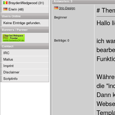
Antworten: 3
BraydenWedgwood
(31)
3ric-Design
# Them
Erwin
(48)
Users Online
Beginner
Hallo 
Keine Einträge gefunden.
Banners / Partner
ich wa
Beiträge: 0
Contact
bearbe
IRC
Funkti
Mailus
Imprint
Disclaimer
Währen
Scriptinfo
die "i
Dann k
Websei
Templa