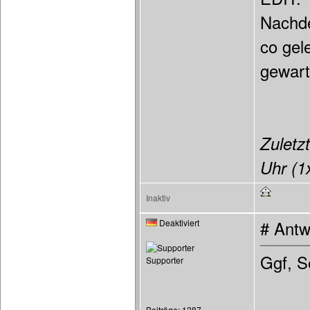
Nachde
co gel
gewart
Zuletzt
Uhr (1x
Inaktiv
Deaktiviert
# Antw
Ggf, S
Supporter
Beiträge: 1287