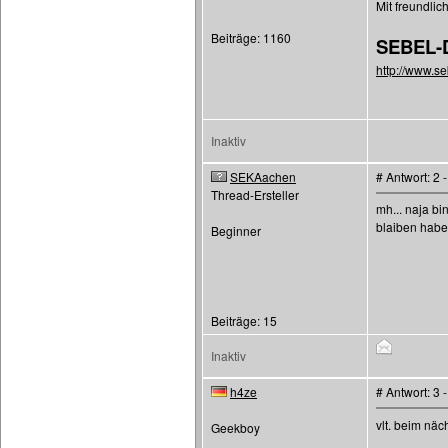
Mit freundli
Beiträge: 1160
SEBEL-
http://www.s
Inaktiv
SEKAachen
# Antwort: 2
Thread-Ersteller
mh... naja bi
blaiben habe 2
Beginner
Beiträge: 15
Inaktiv
h4ze
# Antwort: 3
vlt. beim nä
Geekboy