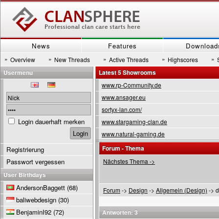
News
Features
Download
»
»
»
»
»
Overview
New Threads
Active Threads
Highscores
Usermenu
Latest 5 Showrooms
www.rp-Community.de
www.ansager.eu
sortyx-lan.com/
Login dauerhaft merken
www.stargaming-clan.de
www.natural-gaming.de
Forum - Thema
Registrierung
Passwort vergessen
Nächstes Thema ->
User Birthdays
AndersonBaggett
(68)
Forum
->
Design
->
Allgemein (Design)
-> d
baliwebdesign
(30)
BenjaminI92
(72)
Antworten: 3