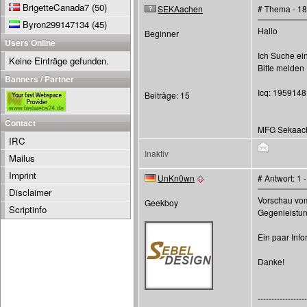
BrigetteCanada7
(50)
SEKAachen
# Thema - 18
Byron299147134
(45)
Hallo
Beginner
Users Online
Ich Suche ei
Keine Einträge gefunden.
Bitte melden
Banners / Partner
Icq: 195914
Beiträge: 15
Contact
MFG Sekaac
IRC
Inaktiv
Mailus
Imprint
UnKn0wn
# Antwort: 1
Disclaimer
Vorschau vo
Geekboy
Scriptinfo
Gegenleistu
Ein paar Info
Danke!
------------------