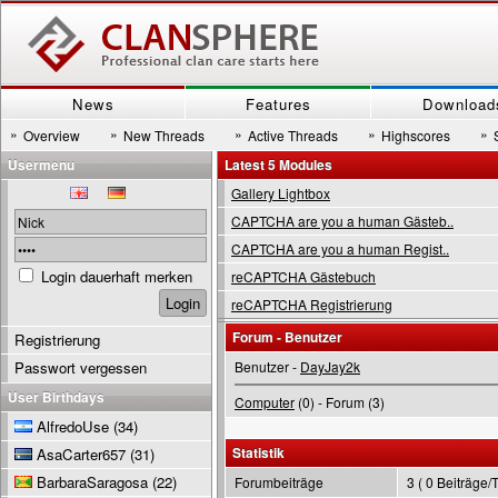
News
Features
Download
»
»
»
»
»
Overview
New Threads
Active Threads
Highscores
Usermenu
Latest 5 Modules
Gallery Lightbox
CAPTCHA are you a human Gästeb..
CAPTCHA are you a human Regist..
Login dauerhaft merken
reCAPTCHA Gästebuch
reCAPTCHA Registrierung
Forum - Benutzer
Registrierung
Passwort vergessen
Benutzer -
DayJay2k
User Birthdays
Computer
(0) - Forum (3)
AlfredoUse
(34)
Statistik
AsaCarter657
(31)
BarbaraSaragosa
(22)
Forumbeiträge
3 ( 0 Beiträge/