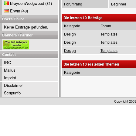
BraydenWedgwood
(31)
Forumrang
Beginner
Erwin
(48)
Die letzten 10 Beiträge
Users Online
Kategorie
Forum
Keine Einträge gefunden.
Design
Templates
Banners / Partner
Design
Templates
Design
Templates
Contact
IRC
Die letzten 10 erstellten Themen
Mailus
Kategorie
Imprint
Disclaimer
Scriptinfo
Copyright 200