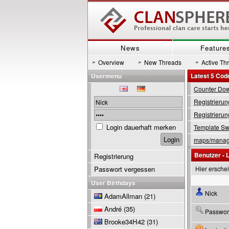
News
Feature
»
»
»
Overview
New Threads
Active Th
Usermenu
Latest 5 Cod
Counter Down
Registrierun
Registrierun
Login dauerhaft merken
Template Swi
maps/manage
Benutzer - 
Registrierung
Passwort vergessen
Hier ersche
User Birthdays
Nick
AdamAllman
(21)
André
(35)
Passwor
Brooke34H42
(31)