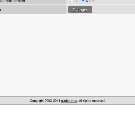
uerhaft merken
Ja
Nein
n
Copyright 2003-2011
csphere.eu
. All rights reserved.