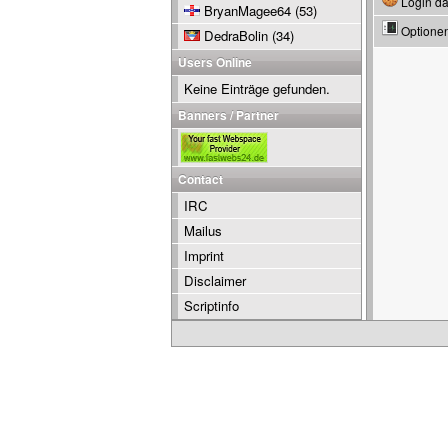
Login da
BryanMagee64
(53)
Optione
DedraBolin
(34)
Users Online
Keine Einträge gefunden.
Banners / Partner
Contact
IRC
Mailus
Imprint
Disclaimer
Scriptinfo