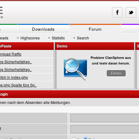
s
Downloads
Forum
»
»
»
reads
Highscores
Statistic
Search
ePaste
Demo
load-Traffic
Probiere ClanSphere aus
gs Sicherheitsfrag..
und teste daran herum.
gs Sicherheitsfrag..
Demo
tch in index.php
.php Spalte fürs Sp..
Login
inen nach dem Absenden alle Meldungen.
t