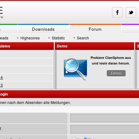
s
Downloads
Forum
»
»
»
reads
Highscores
Statistic
Search
plates
Demo
Probiere ClanSphere aus
und teste daran herum.
Demo
 4
 3
Login
inen nach dem Absenden alle Meldungen.
t