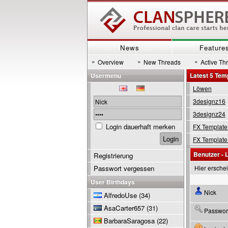
News
Feature
»
»
»
Overview
New Threads
Active Th
Usermenu
Latest 5 Tem
Löwen
3designz16
3designz24
Login dauerhaft merken
FX Template
FX Template
Benutzer - 
Registrierung
Passwort vergessen
Hier ersche
User Birthdays
Nick
AlfredoUse
(34)
AsaCarter657
(31)
Passwor
BarbaraSaragosa
(22)