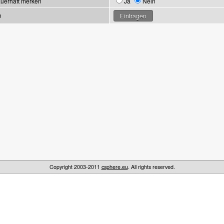
uerhaft merken
Ja
Nein
n
Copyright 2003-2011
csphere.eu
. All rights reserved.