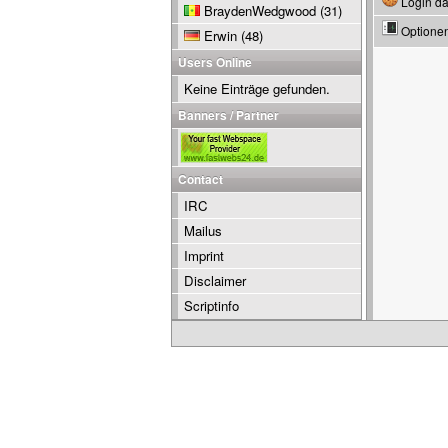
Login da
BraydenWedgwood
(31)
Optione
Erwin
(48)
Users Online
Keine Einträge gefunden.
Banners / Partner
Contact
IRC
Mailus
Imprint
Disclaimer
Scriptinfo