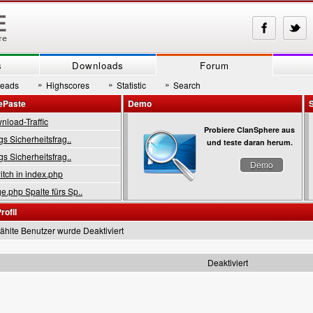
s
Downloads
Forum
»
»
»
reads
Highscores
Statistic
Search
ePaste
Demo
load-Traffic
Probiere ClanSphere aus
gs Sicherheitsfrag..
und teste daran herum.
gs Sicherheitsfrag..
Demo
tch in index.php
.php Spalte fürs Sp..
rofil
hlte Benutzer wurde Deaktiviert
Deaktiviert