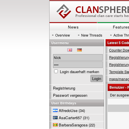
News
Feature
»
»
»
Overview
New Threads
Active Th
Usermenu
Latest 5 Cod
Counter Down
Registrierun
Registrierun
Login dauerhaft merken
Template Swi
maps/manage
Benutzer - P
Registrierung
Passwort vergessen
Der ausgewä
User Birthdays
AlfredoUse
(34)
AsaCarter657
(31)
BarbaraSaragosa
(22)