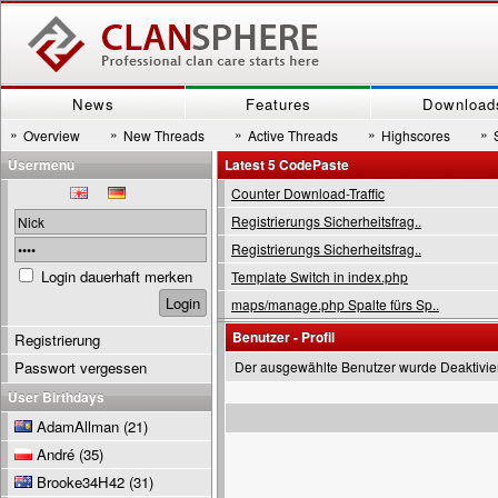
News
Features
Download
»
»
»
»
»
Overview
New Threads
Active Threads
Highscores
Usermenu
Latest 5 CodePaste
Counter Download-Traffic
Registrierungs Sicherheitsfrag..
Registrierungs Sicherheitsfrag..
Login dauerhaft merken
Template Switch in index.php
maps/manage.php Spalte fürs Sp..
Benutzer - Profil
Registrierung
Passwort vergessen
Der ausgewählte Benutzer wurde Deaktivie
User Birthdays
AdamAllman
(21)
André
(35)
Brooke34H42
(31)